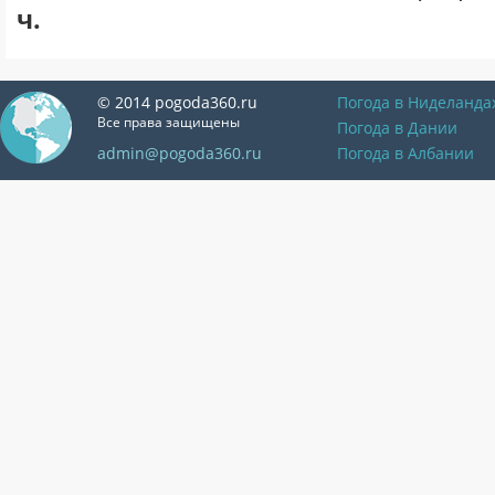
ч.
© 2014 pogoda360.ru
Погода в Ниделанда
Все права защищены
Погода в Дании
admin@pogoda360.ru
Погода в Албании