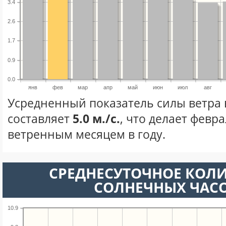
3.4
2.6
1.7
0.9
0.0
янв
фев
мар
апр
май
июн
июл
авг
Усредненный показатель силы ветра 
составляет
5.0 м./с.
, что делает февр
ветренным месяцем в году.
СРЕДНЕСУТОЧНОЕ КОЛ
СОЛНЕЧНЫХ ЧАС
10.9