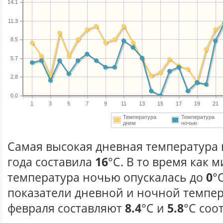
14.1
11.3
8.5
5.7
2.8
0.0
1
3
5
7
9
11
13
15
17
19
21
Температура
Температура
днем
ночью
Самая высокая дневная температура 
года составила
16
°С. В то время как
температура ночью опускалась до
0
°
показатели дневной и ночной темпер
февраля составляют
8.4
°С и
5.8
°С соо