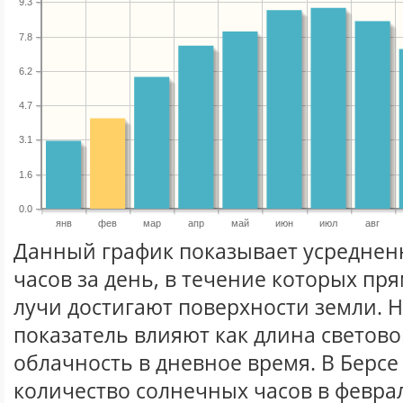
9.3
7.8
6.2
4.7
3.1
1.6
0.0
янв
фев
мар
апр
май
июн
июл
авг
Данный график показывает усреднен
часов за день, в течение которых п
лучи достигают поверхности земли. 
показатель влияют как длина световог
облачность в дневное время. В Берсе
количество солнечных часов в феврал