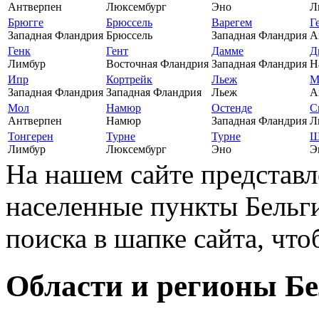
Антверпен
Люксембург
Эно
Л
Брюгге
Брюссель
Варегем
Г
Западная Фландрия
Брюссель
Западная Фландрия
А
Генк
Гент
Дамме
Д
Лимбур
Восточная Фландрия
Западная Фландрия
Н
Ипр
Кортрейк
Льеж
М
Западная Фландрия
Западная Фландрия
Льеж
А
Мол
Намюр
Остенде
С
Антверпен
Намюр
Западная Фландрия
Л
Тонгерен
Турне
Турне
Ш
Лимбур
Люксембург
Эно
Э
На нашем сайте представ
населенные пункты Бельг
поиска в шапке сайта, чт
Области и регионы Б