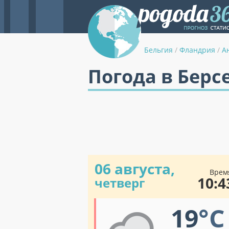
Бельгия
/
Фландрия
/
А
Погода в Берс
06 августа,
Врем
10:4
четверг
19
°C