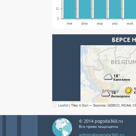
11
0
янв
фев
мар
апр
май
БЕРСЕ 
Leaflet
| Tiles © Esri — Sources: GEBCO, NOAA, C
© 2014 pogoda360.ru
Все права защищены
admin@pogoda360.ru