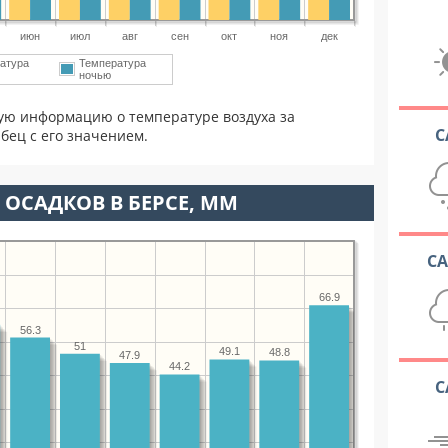
июн
июл
авг
сен
окт
ноя
дек
атура
Температура
ночью
ую информацию о температуре воздуха за
С
бец с его значением.
ОСАДКОВ В БЕРСЕ, ММ
С
66.9
56.3
51
49.1
48.8
47.9
44.2
С