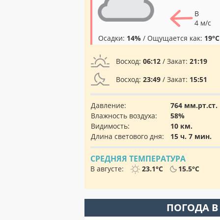
В
4 м/с
Осадки:
14%
/ Ощущается как:
19°C
Восход:
06:12
/ Закат:
21:19
Восход:
23:49
/ Закат:
15:51
Давление:
764 мм.рт.ст.
Влажность воздуха:
58%
Видимость:
10 км.
Длина светового дня:
15 ч. 7 мин.
СРЕДНЯЯ ТЕМПЕРАТУРА
В августе:
23.1°C
15.5°C
ПОГОДА В