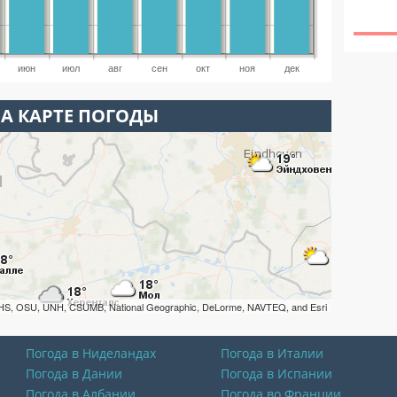
июн
июл
авг
сен
окт
ноя
дек
НА КАРТЕ ПОГОДЫ
HS, OSU, UNH, CSUMB, National Geographic, DeLorme, NAVTEQ, and Esri
Погода в Ниделандах
Погода в Италии
Погода в Дании
Погода в Испании
Погода в Албании
Погода во Франции