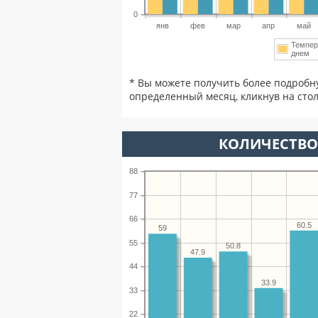
0
янв
фев
мар
апр
май
Темпер
днем
* Вы можете получить более подробн
определенный месяц, кликнув на стол
КОЛИЧЕСТВО 
88
77
66
60.5
59
55
50.8
47.9
44
33.9
33
22