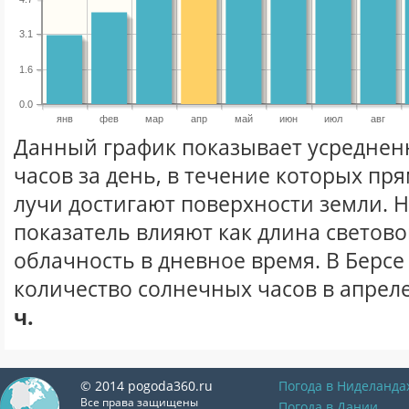
3.1
1.6
0.0
янв
фев
мар
апр
май
июн
июл
авг
Данный график показывает усреднен
часов за день, в течение которых п
лучи достигают поверхности земли. 
показатель влияют как длина световог
облачность в дневное время. В Берсе
количество солнечных часов в апреле
ч.
© 2014 pogoda360.ru
Погода в Ниделанда
Все права защищены
Погода в Дании