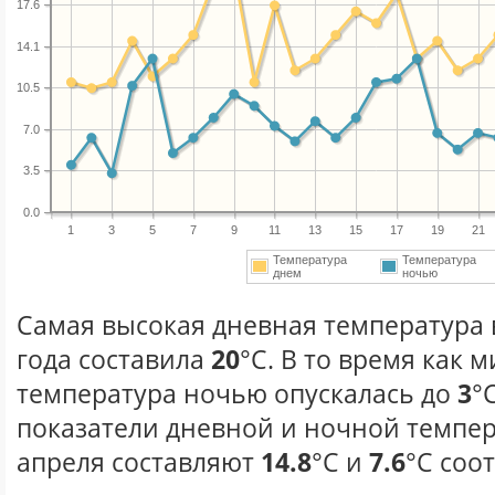
17.6
14.1
10.5
7.0
3.5
0.0
1
3
5
7
9
11
13
15
17
19
21
Температура
Температура
днем
ночью
Самая высокая дневная температура 
года составила
20
°С. В то время как
температура ночью опускалась до
3
°
показатели дневной и ночной темпер
апреля составляют
14.8
°С и
7.6
°С соо