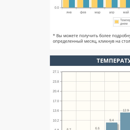
0.0
янв
фев
мар
апр
май
Темпе
дне
* Вы можете получить более подробн
определенный месяц, кликнув на стол
ТЕМПЕРАТУ
27.1
23.8
20.4
17.0
12.9
13.6
9.4
10.2
6.6
6.2