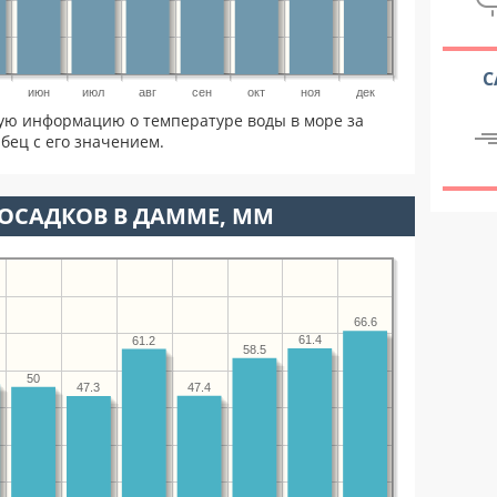
С
июн
июл
авг
сен
окт
ноя
дек
ую информацию о температуре воды в море за
бец с его значением.
ОСАДКОВ В ДАММЕ, ММ
66.6
61.4
61.2
58.5
50
47.4
47.3