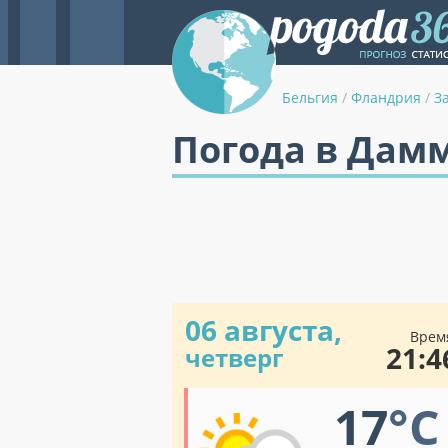
Бельгия
/
Фландрия
/
З
Погода в Дам
06 августа,
Врем
21:4
четверг
17
°C