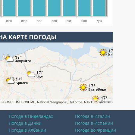
июн
июл
авг
сен
окт
ноя
дек
НА КАРТЕ ПОГОДЫ
HS, OSU, UNH, CSUMB, National Geographic, DeLorme, NAVTEQ, and Esri
Погода в Ниделандах
Погода в Италии
Погода в Дании
Погода в Испании
Погода в Албании
Погода во Франции