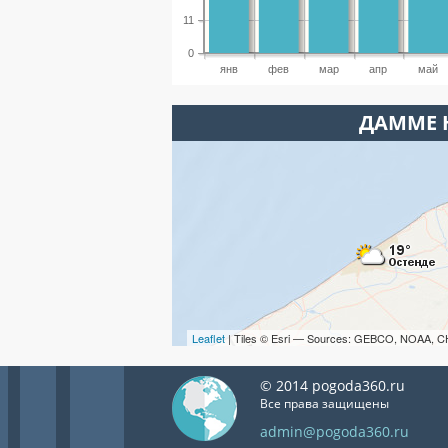
11
0
янв
фев
мар
апр
май
ДАММЕ 
Leaflet
| Tiles © Esri — Sources: GEBCO, NOAA, C
© 2014 pogoda360.ru
Все права защищены
admin@pogoda360.ru