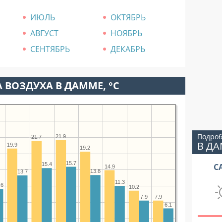
ИЮЛЬ
ОКТЯБРЬ
АВГУСТ
НОЯБРЬ
СЕНТЯБРЬ
ДЕКАБРЬ
 ВОЗДУХА В ДАММЕ, °C
Подроб
21.9
21.7
В Д
19.9
19.2
15.7
15.4
С
14.9
13.8
13.7
11.3
.6
10.2
7.9
7.9
6.1