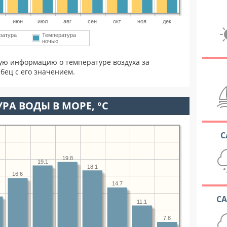
июн
июл
авг
сен
окт
ноя
дек
ратура
Температура
м
ночью
ую информацию о температуре воздуха за
бец с его значением.
РА ВОДЫ В МОРЕ, °C
С
19.8
19.1
18.1
16.6
14.7
С
11.1
7.8