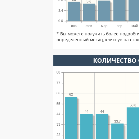
6.8
5.6
3.4
0.0
янв
фев
мар
апр
май
* Вы можете получить более подробн
определенный месяц, кликнув на стол
КОЛИЧЕСТВО 
88
77
66
62
55
50.8
44
44
44
33.7
33
22