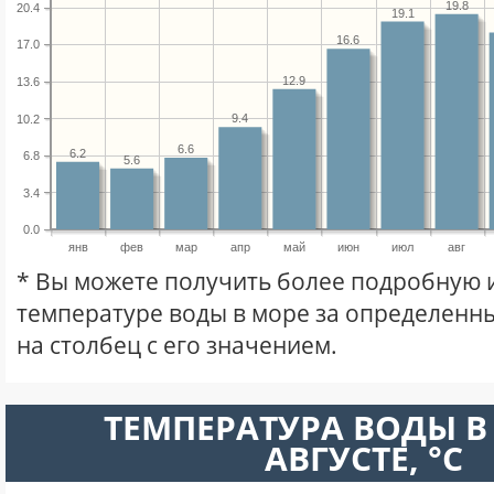
19.8
20.4
19.1
16.6
17.0
12.9
13.6
9.4
10.2
6.6
6.2
6.8
5.6
3.4
0.0
янв
фев
мар
апр
май
июн
июл
авг
* Вы можете получить более подробную
температуре воды в море за определенны
на столбец с его значением.
ТЕМПЕРАТУРА ВОДЫ В
АВГУСТЕ, °C