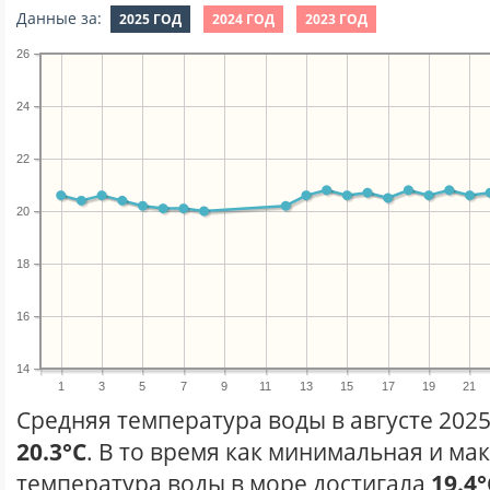
Данные за:
2025 ГОД
2024 ГОД
2023 ГОД
26
24
22
20
18
16
14
1
3
5
7
9
11
13
15
17
19
21
Средняя температура воды в августе 2025
20.3°C
. В то время как минимальная и ма
температура воды в море достигала
19.4°