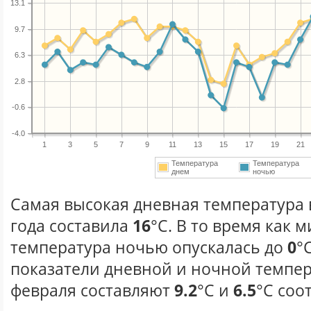
13.1
9.7
6.3
2.8
-0.6
-4.0
1
3
5
7
9
11
13
15
17
19
21
Температура
Температура
днем
ночью
Самая высокая дневная температура 
года составила
16
°С. В то время как
температура ночью опускалась до
0
°
показатели дневной и ночной темпер
февраля составляют
9.2
°С и
6.5
°С соо