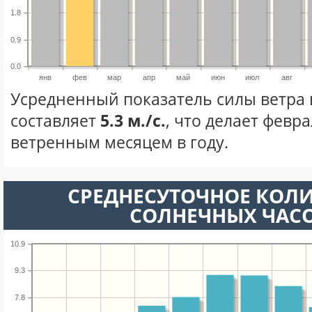
1.8
0.9
0.0
янв
фев
мар
апр
май
июн
июл
авг
Усредненный показатель силы ветра 
составляет
5.3 м./с.
, что делает февр
ветренным месяцем в году.
СРЕДНЕСУТОЧНОЕ КОЛ
СОЛНЕЧНЫХ ЧАС
10.9
9.3
7.8