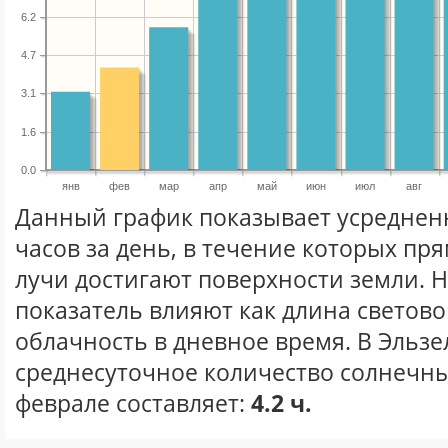
6.2
4.7
3.1
1.6
0.0
янв
фев
мар
апр
май
июн
июл
авг
Данный график показывает усреднен
часов за день, в течение которых п
лучи достигают поверхности земли. 
показатель влияют как длина световог
облачность в дневное время. В Эльзе
среднесуточное количество солнечны
феврале составляет:
4.2 ч.