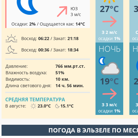
27
°C
ЮЗ
3 м/с
Осадки:
2%
/ Ощущается как:
14°C
З 2 м/с
С
Восход:
06:22
/ Закат:
21:18
осадки
1%
ос
НОЧЬ
Н
Восход:
00:36
/ Закат:
18:34
Давление:
766 мм.рт.ст.
Влажность воздуха:
51%
19
°C
Видимость:
10 км.
Длина светового дня:
14 ч. 56 мин.
СРЕДНЯЯ ТЕМПЕРАТУРА
З 3 м/с
З
В августе:
23.0°C
15.1°C
осадки
1%
ос
ПОГОДА В ЭЛЬЗЕЛЕ ПО МЕ