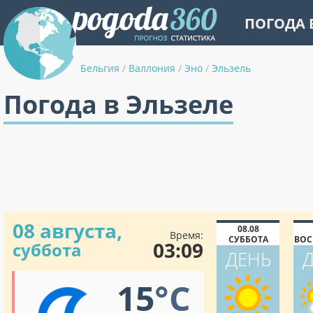
ПОГОДА 
Бельгия
/
Валлония
/
Эно
/
Эльзель
Погода в Эльзеле
08 августа,
08.08
Время:
СУББОТА
ВОС
03:09
суббота
ДЕНЬ
15
°C