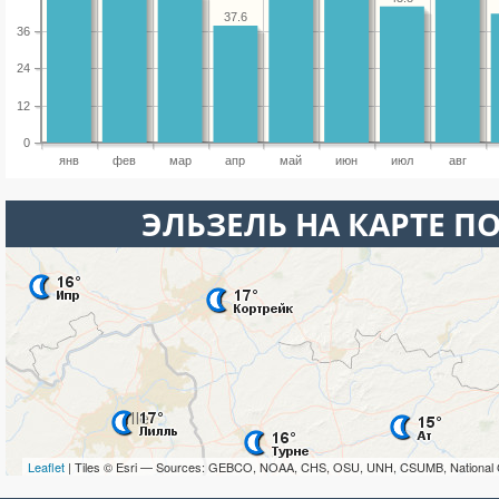
37.6
36
24
12
0
янв
фев
мар
апр
май
июн
июл
авг
ЭЛЬЗЕЛЬ НА КАРТЕ П
Leaflet
| Tiles © Esri — Sources: GEBCO, NOAA, CHS, OSU, UNH, CSUMB, National 