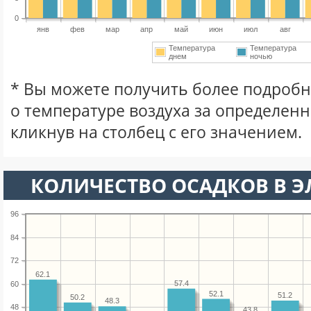
0
янв
фев
мар
апр
май
июн
июл
авг
Температура
Температура
днем
ночью
* Вы можете получить более подро
о температуре воздуха за определен
кликнув на столбец с его значением.
КОЛИЧЕСТВО ОСАДКОВ В Э
96
84
72
62.1
57.4
60
52.1
51.2
50.2
48.3
48
43.8