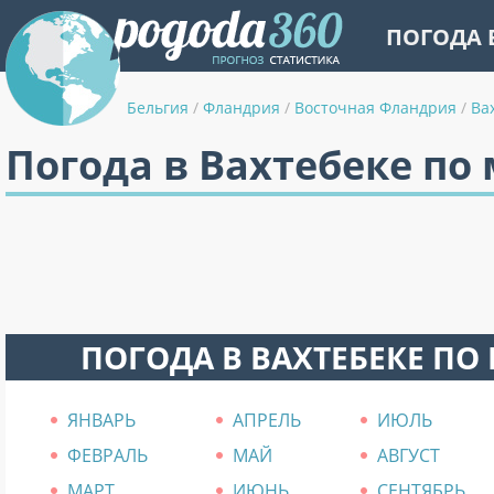
ПОГОДА 
Бельгия
/
Фландрия
/
Восточная Фландрия
/
Ва
Погода в Вахтебеке по
ПОГОДА В ВАХТЕБЕКЕ ПО
ЯНВАРЬ
АПРЕЛЬ
ИЮЛЬ
ФЕВРАЛЬ
МАЙ
АВГУСТ
МАРТ
ИЮНЬ
СЕНТЯБРЬ