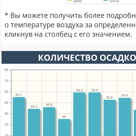
днем
ночью
* Вы можете получить более подро
о температуре воздуха за определен
кликнув на столбец с его значением.
КОЛИЧЕСТВО ОСАДКО
80
70
59.3
59.3
60
55.1
54.4
52.6
50
45.8
44.3
40
35
30
20