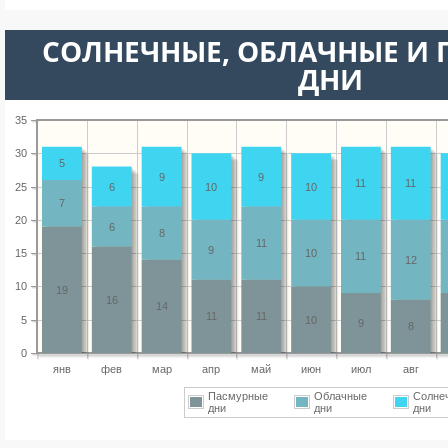
CОЛНЕЧНЫЕ, ОБЛАЧНЫЕ И
ДНИ
35
30
5
9
9
11
11
25
6
10
10
7
20
6
8
11
9
15
10
11
12
10
19
16
14
11
11
5
10
9
8
0
янв
фев
мар
апр
май
июн
июл
авг
Пасмурные
Облачные
Солне
дни
дни
дни