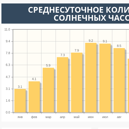
СРЕДНЕСУТОЧНОЕ КОЛ
СОЛНЕЧНЫХ ЧАС
11.0
9.2
9.4
9.1
8.5
7.9
7.8
7.3
6.3
5.9
4.7
4.1
3.1
3.1
1.6
0.0
янв
фев
мар
апр
май
июн
июл
авг