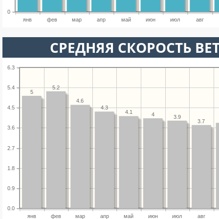
0
янв
фев
мар
апр
май
июн
июл
авг
СРЕДНЯЯ СКОРОСТЬ ВЕТ
6.3
5.2
5.4
5
4.6
4.3
4.5
4.1
4
3.9
3.7
3.6
2.7
1.8
0.9
0.0
янв
фев
мар
апр
май
июн
июл
авг