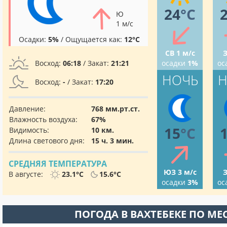
24
°C
Ю
1 м/с
Осадки:
5%
/ Ощущается как:
12°C
СВ 1 м/с
З
Восход:
06:18
/ Закат:
21:21
осадки
1%
ос
НОЧЬ
Н
Восход:
-
/ Закат:
17:20
Давление:
768 мм.рт.ст.
Влажность воздуха:
67%
15
°C
Видимость:
10 км.
Длина светового дня:
15 ч. 3 мин.
СРЕДНЯЯ ТЕМПЕРАТУРА
ЮЗ 3 м/с
З
В августе:
23.1°C
15.6°C
осадки
3%
ос
ПОГОДА В ВАХТЕБЕКЕ ПО М