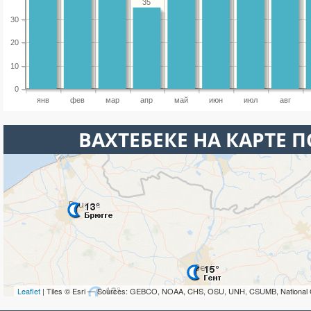
35
30
20
10
0
янв
фев
мар
апр
май
июн
июл
авг
ВАХТЕБЕКЕ НА КАРТЕ 
Leaflet
| Tiles © Esri — Sources: GEBCO, NOAA, CHS, OSU, UNH, CSUMB, National 