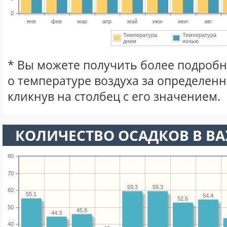
0
янв
фев
мар
апр
май
июн
июл
авг
Температура
Температура
днем
ночью
* Вы можете получить более подро
о температуре воздуха за определен
кликнув на столбец с его значением.
КОЛИЧЕСТВО ОСАДКОВ В ВА
80
70
59.3
59.3
60
55.1
54.4
52.6
50
45.8
44.3
40