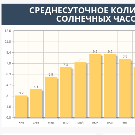
СРЕДНЕСУТОЧНОЕ КОЛ
СОЛНЕЧНЫХ ЧАС
12.6
11.0
9.2
9.2
9.4
8.5
8
7.9
7.3
6.3
5.9
4.7
4.1
3.2
3.1
1.6
0.0
янв
фев
мар
апр
май
июн
июл
авг