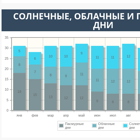
CОЛНЕЧНЫЕ, ОБЛАЧНЫЕ И
ДНИ
35
30
5
9
10
10
12
11
11
25
6
8
20
7
11
8
9
15
11
12
12
10
18
15
13
12
12
5
9
8
8
0
янв
фев
мар
апр
май
июн
июл
авг
Пасмурные
Облачные
Солне
дни
дни
дни