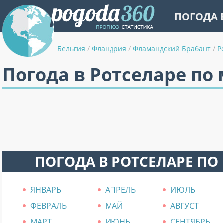
ПОГОДА 
Бельгия
/
Фландрия
/
Фламандский Брабант
/
Р
Погода в Ротселаре по
ПОГОДА В РОТСЕЛАРЕ ПО
ЯНВАРЬ
АПРЕЛЬ
ИЮЛЬ
ФЕВРАЛЬ
МАЙ
АВГУСТ
МАРТ
ИЮНЬ
СЕНТЯБРЬ