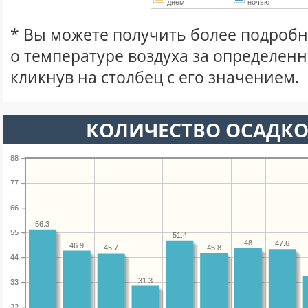
днем
ночью
* Вы можете получить более подро
о температуре воздуха за определен
кликнув на столбец с его значением.
КОЛИЧЕСТВО ОСАДКО
88
77
66
56.3
55
51.4
48
47.6
46.9
45.8
45.7
44
31.3
33
22