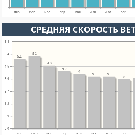
0
янв
фев
мар
апр
май
июн
июл
авг
СРЕДНЯЯ СКОРОСТЬ ВЕТ
6.4
5.3
5.4
5.1
4.6
4.5
4.2
4
3.8
3.8
3.6
3.6
2.7
1.8
0.9
0.0
янв
фев
мар
апр
май
июн
июл
авг