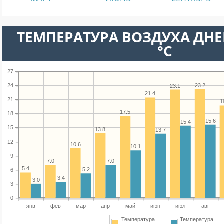
ТЕМПЕРАТУРА ВОЗДУХА ДНЕ
°C
27
23.2
24
23.1
21.4
21
1
17.5
18
15.6
15.4
15
13.8
13.7
12
10.6
10.1
9
7.0
7.0
5.4
5.2
6
3.4
3.0
3
0
янв
фев
мар
апр
май
июн
июл
авг
Температура
Температура