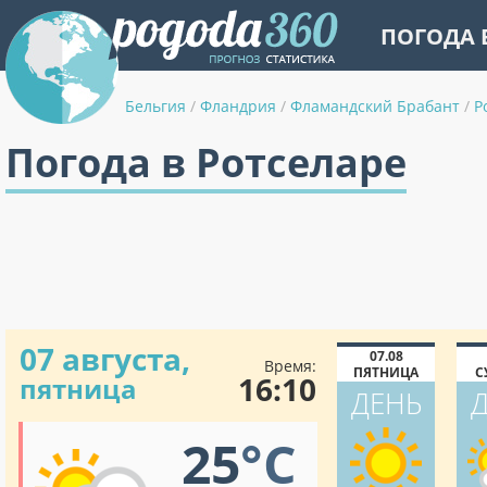
ПОГОДА 
Бельгия
/
Фландрия
/
Фламандский Брабант
/
Р
Погода в Ротселаре
07 августа,
07.08
Время:
ПЯТНИЦА
С
16:10
пятница
ДЕНЬ
25
°C