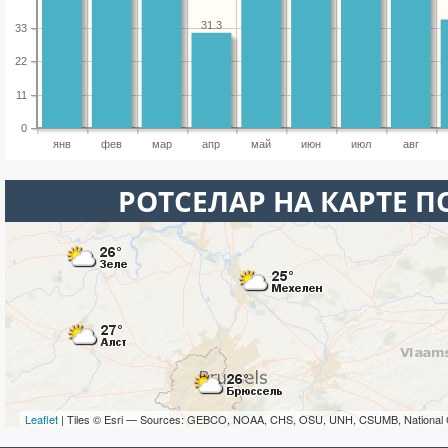
31.3
33
22
11
0
янв
фев
мар
апр
май
июн
июл
авг
РОТСЕЛАР НА КАРТЕ 
Leaflet
| Tiles © Esri — Sources: GEBCO, NOAA, CHS, OSU, UNH, CSUMB, National 