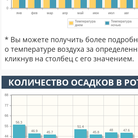
0
янв
фев
мар
апр
май
июн
июл
авг
Температура
Температура
днем
ночью
* Вы можете получить более подро
о температуре воздуха за определен
кликнув на столбец с его значением.
КОЛИЧЕСТВО ОСАДКОВ В РО
88
77
66
56.3
55
51.4
48
47.6
46.9
45.8
45.7
44