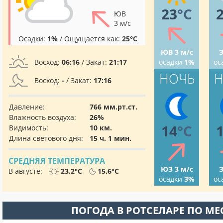
23
°C
ЮВ
3 м/с
Осадки:
1%
/ Ощущается как:
25°C
ЮВ 3 м/с
З
Восход:
06:16
/ Закат:
21:17
осадки
1%
ос
НОЧЬ
Н
Восход:
-
/ Закат:
17:16
Давление:
766 мм.рт.ст.
Влажность воздуха:
26%
14
°C
Видимость:
10 км.
Длина светового дня:
15 ч. 1 мин.
СРЕДНЯЯ ТЕМПЕРАТУРА
ЮЗ 3 м/с
З
В августе:
23.2°C
15.6°C
осадки
3%
ос
ПОГОДА В РОТСЕЛАРЕ ПО М