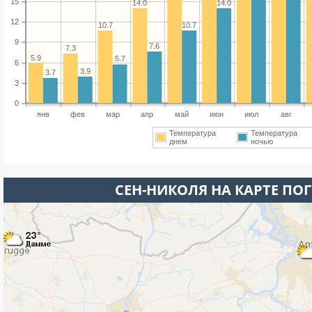
15
14.0
14.0
12
10.7
10.7
9
7.6
7.3
5.9
5.7
6
3.9
3.7
3
0
янв
фев
мар
апр
май
июн
июл
авг
Температура
Температура
днем
ночью
СЕН-НИКОЛЯ НА КАРТЕ ПО