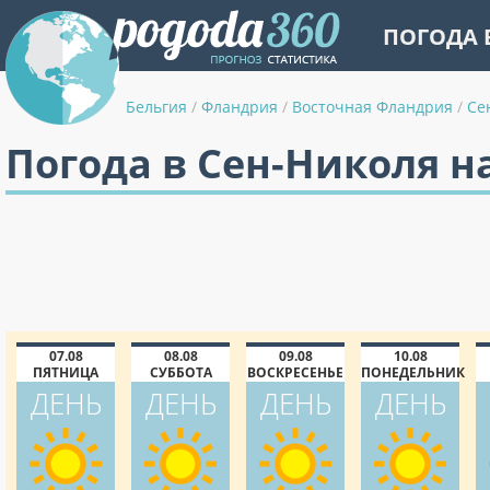
ПОГОДА 
Бельгия
/
Фландрия
/
Восточная Фландрия
/
Се
Погода в Сен-Николя н
07.08
08.08
09.08
10.08
ПЯТНИЦА
СУББОТА
ВОСКРЕСЕНЬЕ
ПОНЕДЕЛЬНИК
ДЕНЬ
ДЕНЬ
ДЕНЬ
ДЕНЬ