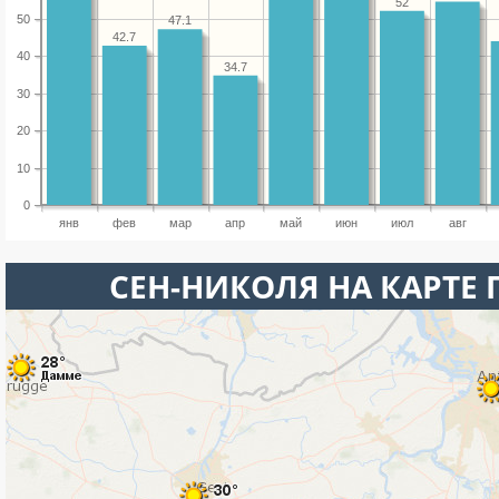
52
50
47.1
42.7
40
34.7
30
20
10
0
янв
фев
мар
апр
май
июн
июл
авг
СЕН-НИКОЛЯ НА КАРТЕ