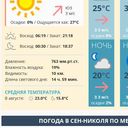
25
°C
ЮЗ
3 м/с
Осадки:
0%
/ Ощущается как:
27°C
З 3 м/с
С
Восход:
06:19
/ Закат:
21:18
осадки
8%
ос
НОЧЬ
Н
Восход:
00:30
/ Закат:
18:37
Давление:
763 мм.рт.ст.
Влажность воздуха:
19%
20
°C
Видимость:
10 км.
Длина светового дня:
14 ч. 59 мин.
СРЕДНЯЯ ТЕМПЕРАТУРА
З 3 м/с
З
В августе:
23.0°C
15.8°C
осадки
2%
ос
ПОГОДА В СЕН-НИКОЛЯ ПО М