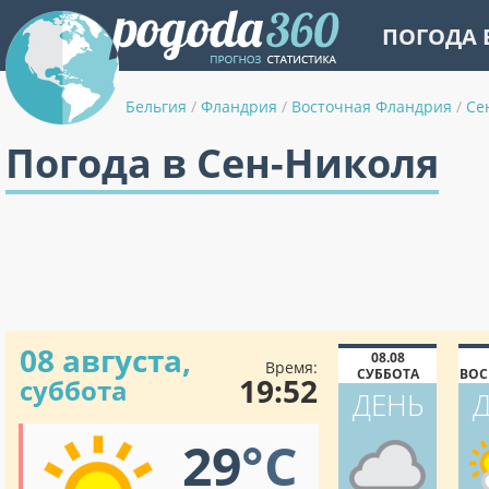
ПОГОДА 
Бельгия
/
Фландрия
/
Восточная Фландрия
/
Се
Погода в Сен-Николя
08 августа,
08.08
Время:
СУББОТА
ВОС
19:52
суббота
ДЕНЬ
29
°C