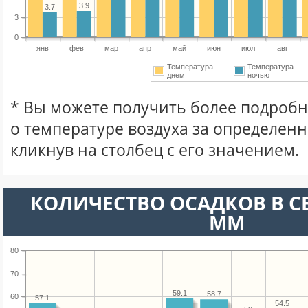
3.9
3.7
3
0
янв
фев
мар
апр
май
июн
июл
авг
Температура
Температура
днем
ночью
* Вы можете получить более подро
о температуре воздуха за определен
кликнув на столбец с его значением.
КОЛИЧЕСТВО ОСАДКОВ В С
ММ
80
70
59.1
58.7
60
57.1
54.5