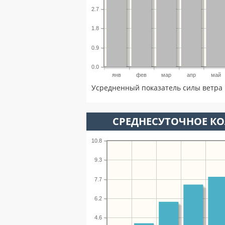
2.7
1.8
0.9
0.0
янв
фев
мар
апр
май
Усредненный показатель силы ветра 
СРЕДНЕСУТОЧНОЕ К
10.8
9.3
7.7
6.2
4.6