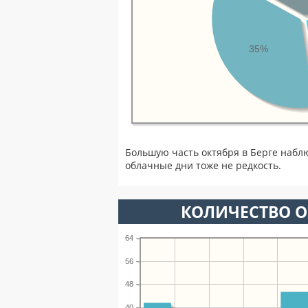
35%
Большую часть октября в Берге набл
облачные дни тоже не редкость.
КОЛИЧЕСТВО О
64
56
48
40