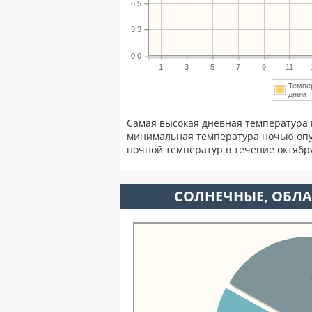
6.5
3.3
0.0
1
3
5
7
9
11
Темпе
дне
Самая высокая дневная температура 
минимальная температура ночью опу
ночной температур в течение октябр
CОЛНЕЧНЫЕ, ОБЛА