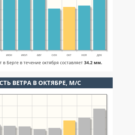
июн
июл
авг
сен
окт
ноя
дек
т в Берге в течение октября составляет
34.2 мм.
ТЬ ВЕТРА В ОКТЯБРЕ, М/С