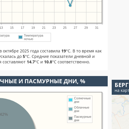
13
15
17
19
21
23
25
27
29
31
ратура
Температура
м
ночью
в октябре 2025 года составила
19
°С. В то время как
скалась до
5
°C. Средние показатели дневной и
я составляют
14.7
°С и
10.8
°С соответственно.
ЧНЫЕ И ПАСМУРНЫЕ ДНИ, %
БЕРГ
на кар
Солнечные
дни
Облачные
дни
42%
Пасмурные
дни