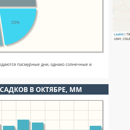
23%
Leaflet
| T
UNH, CSUM
юдаются пасмурные дни, однако солнечные и
САДКОВ В ОКТЯБРЕ, ММ