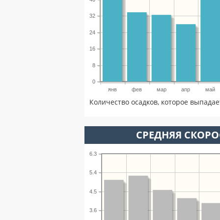
32
24
16
8
0
янв
фев
мар
апр
май
Количество осадков, которое выпадае
СРЕДНЯЯ СКОРОС
6.3
5.4
4.5
3.6