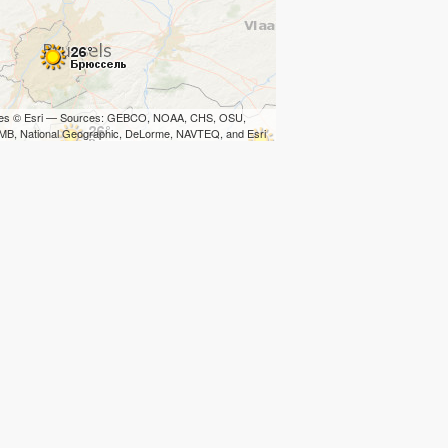
iles © Esri — Sources: GEBCO, NOAA, CHS, OSU,
B, National Geographic, DeLorme, NAVTEQ, and Esri