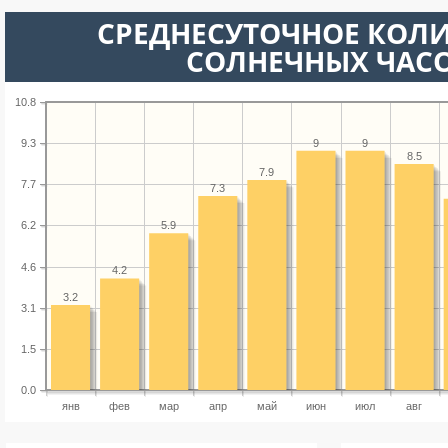
СРЕДНЕСУТОЧНОЕ КОЛ
СОЛНЕЧНЫХ ЧАС
10.8
9
9
9.3
8.5
7.9
7.7
7.3
5.9
6.2
4.6
4.2
3.2
3.1
1.5
0.0
янв
фев
мар
апр
май
июн
июл
авг