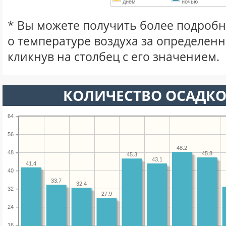
днем
ночью
* Вы можете получить более подро
о температуре воздуха за определен
кликнув на столбец с его значением.
КОЛИЧЕСТВО ОСАДКО
64
56
48.2
48
45.8
45.3
43.1
41.4
40
33.7
32.4
32
27.9
24
16