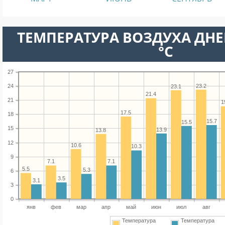
ТЕМПЕРАТУРА ВОЗДУХА ДНЕ
°C
27
23.2
24
23.1
21.4
21
1
17.5
18
15.7
15.5
15
13.9
13.8
12
10.6
10.3
9
7.1
7.1
5.5
5.3
6
3.5
3.1
3
0
янв
фев
мар
апр
май
июн
июл
авг
Температура
Температура