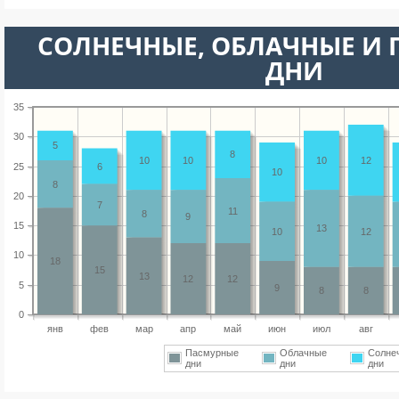
CОЛНЕЧНЫЕ, ОБЛАЧНЫЕ И
ДНИ
35
30
5
8
10
10
10
12
25
6
10
8
20
7
11
8
9
15
13
10
12
10
18
15
13
12
12
5
9
8
8
0
янв
фев
мар
апр
май
июн
июл
авг
Пасмурные
Облачные
Солне
дни
дни
дни