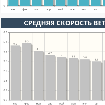
0
янв
фев
мар
апр
май
июн
июл
авг
СРЕДНЯЯ СКОРОСТЬ ВЕТ
6.3
5.3
5.4
5.1
4.6
4.5
4.2
4
3.9
3.8
3.6
3.6
2.7
1.8
0.9
0.0
янв
фев
мар
апр
май
июн
июл
авг