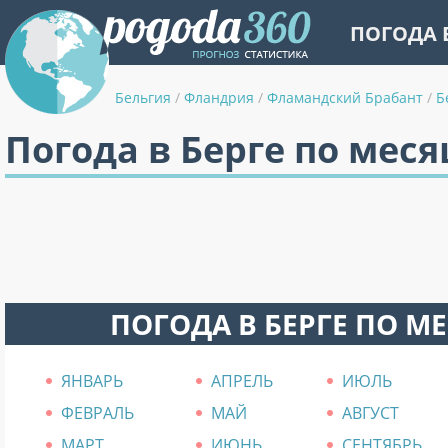
ПОГОДА 
Бельгия
/
Фландрия
/
Фламандский Брабант
/
Б
Погода в Берге по мес
ПОГОДА В БЕРГЕ ПО М
ЯНВАРЬ
АПРЕЛЬ
ИЮЛЬ
ФЕВРАЛЬ
МАЙ
АВГУСТ
МАРТ
ИЮНЬ
СЕНТЯБРЬ