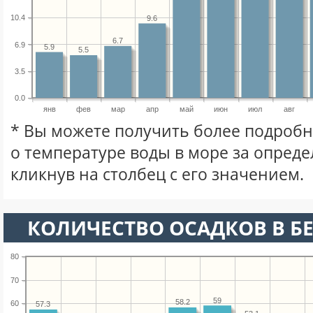
10.4
9.6
6.7
6.9
5.9
5.5
3.5
0.0
янв
фев
мар
апр
май
июн
июл
авг
* Вы можете получить более подро
о температуре воды в море за опред
кликнув на столбец с его значением.
КОЛИЧЕСТВО ОСАДКОВ В БЕ
80
70
59
58.2
60
57.3