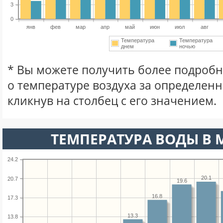
3
0
янв
фев
мар
апр
май
июн
июл
авг
Температура
Температура
днем
ночью
* Вы можете получить более подро
о температуре воздуха за определен
кликнув на столбец с его значением.
ТЕМПЕРАТУРА ВОДЫ В М
24.2
20.1
20.7
19.6
16.8
17.3
13.3
13.8