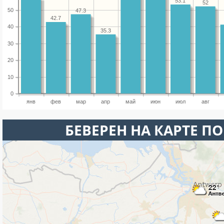
53.1
52
50
47.3
42.7
40
35.3
30
20
10
0
янв
фев
мар
апр
май
июн
июл
авг
БЕВЕРЕН НА КАРТЕ П