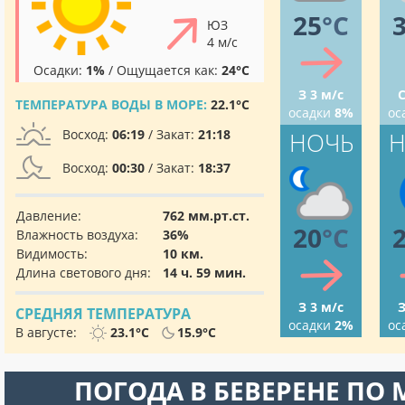
25
°C
ЮЗ
4 м/с
Осадки:
1%
/ Ощущается как:
24°C
З 3 м/с
С
ТЕМПЕРАТУРА ВОДЫ В МОРЕ:
22.1°C
осадки
8%
ос
Восход:
06:19
/ Закат:
21:18
НОЧЬ
Н
Восход:
00:30
/ Закат:
18:37
Давление:
762 мм.рт.ст.
20
°C
Влажность воздуха:
36%
Видимость:
10 км.
Длина светового дня:
14 ч. 59 мин.
З 3 м/с
З
СРЕДНЯЯ ТЕМПЕРАТУРА
осадки
2%
ос
В августе:
23.1°C
15.9°C
ПОГОДА В БЕВЕРЕНЕ ПО