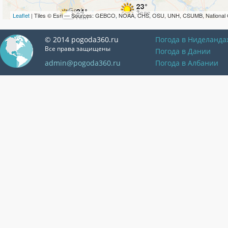
Leaflet
| Tiles © Esri — Sources: GEBCO, NOAA, CHS, OSU, UNH, CSUMB, National 
© 2014 pogoda360.ru
Погода в Ниделанда
Все права защищены
Погода в Дании
admin@pogoda360.ru
Погода в Албании