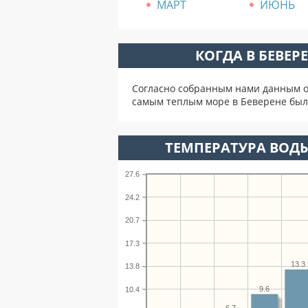
МАРТ
ИЮНЬ
КОГДА В БЕВЕР
Согласно собранным нами данным о 
самым теплым море в Беверене был
ТЕМПЕРАТУРА ВОДЫ
27.6
24.2
20.7
17.3
13.3
13.8
9.6
10.4
6.7