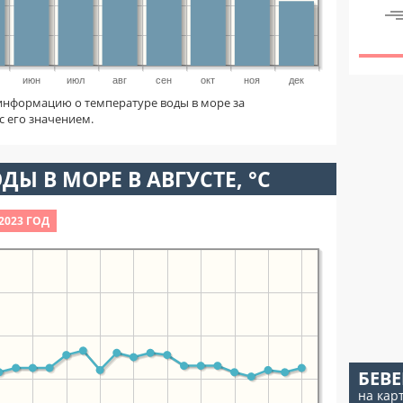
июн
июл
авг
сен
окт
ноя
дек
информацию о температуре воды в море за
с его значением.
ДЫ В МОРЕ В АВГУСТЕ, °C
2023 ГОД
БЕВЕ
на кар