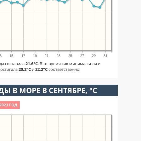
3
15
17
19
21
23
25
27
29
31
да составила
21.6°C
. В то время как минимальная и
достигала
20.2°C
и
22.2°C
соответственно.
Ы В МОРЕ В СЕНТЯБРЕ, °C
2023 ГОД