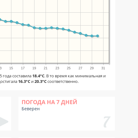
3
15
17
19
21
23
25
27
29
31
5 года составила
18.4°C
. В то время как минимальная и
достигала
16.3°C
и
20.3°C
соответственно.
ПОГОДА НА 7 ДНЕЙ
Беверен