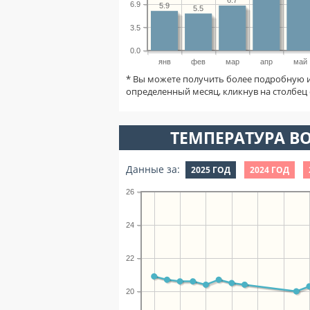
6.9
5.9
5.5
3.5
0.0
янв
фев
мар
апр
май
* Вы можете получить более подробную 
определенный месяц, кликнув на столбец 
ТЕМПЕРАТУРА ВО
Данные за:
2025 ГОД
2024 ГОД
26
24
22
20