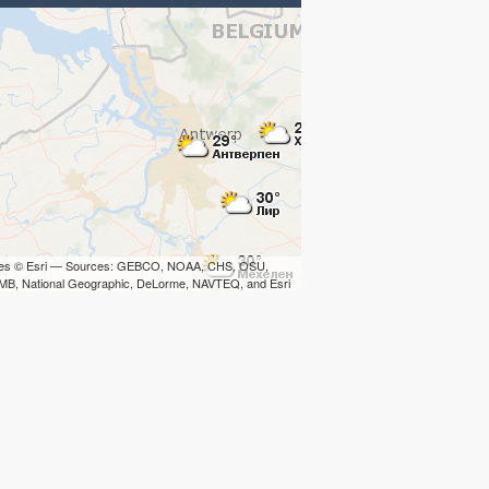
iles © Esri — Sources: GEBCO, NOAA, CHS, OSU,
B, National Geographic, DeLorme, NAVTEQ, and Esri