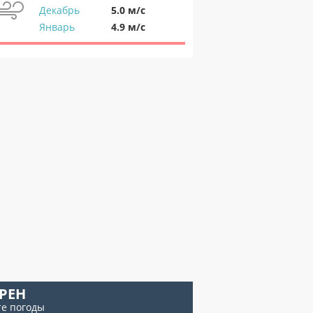
Декабрь
5.0 м/с
Январь
4.9 м/с
РЕН
те погоды