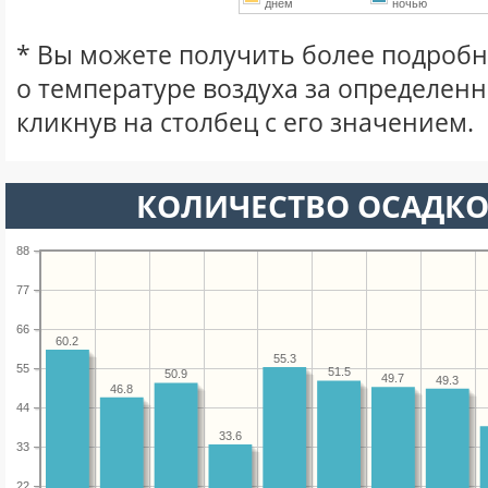
днем
ночью
* Вы можете получить более подро
о температуре воздуха за определен
кликнув на столбец с его значением.
КОЛИЧЕСТВО ОСАДКО
88
77
66
60.2
55.3
55
51.5
50.9
49.7
49.3
46.8
44
33.6
33
22