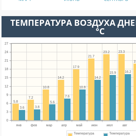
ТЕМПЕРАТУРА ВОЗДУХА ДНЕ
°C
27
23.3
23.2
24
21.7
21
1
17.9
18
16.2
15.9
14.2
14.2
15
12
10.8
10.8
9
7.6
7.2
5.8
5.6
6
3.8
3.6
3
0
янв
фев
мар
апр
май
июн
июл
авг
Температура
Температура