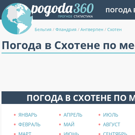
ПОГОДА 
Бельгия
/
Фландрия
/
Антверпен
/
Схотен
Погода в Схотене по м
ПОГОДА В СХОТЕНЕ ПО 
ЯНВАРЬ
АПРЕЛЬ
ИЮЛЬ
ФЕВРАЛЬ
МАЙ
АВГУСТ
МАРТ
ИЮНЬ
СЕНТЯБРЬ