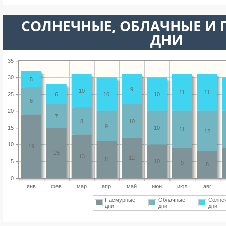
CОЛНЕЧНЫЕ, ОБЛАЧНЫЕ И
ДНИ
35
30
5
9
10
11
11
25
6
10
10
8
20
7
8
10
9
15
10
11
12
10
19
15
13
12
11
5
10
9
8
0
янв
фев
мар
апр
май
июн
июл
авг
Пасмурные
Облачные
Солне
дни
дни
дни