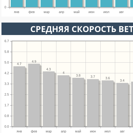
0
янв
фев
мар
апр
май
июн
июл
авг
СРЕДНЯЯ СКОРОСТЬ ВЕТ
6.7
5.8
4.9
5.0
4.7
4.3
4
4.2
3.8
3.7
3.6
3.4
3.3
2.5
1.7
0.8
0.0
янв
фев
мар
апр
май
июн
июл
авг