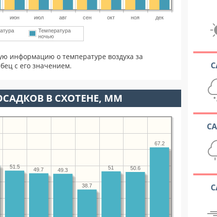
июн
июл
авг
сен
окт
ноя
дек
атура
Температура
ночью
ую информацию о температуре воздуха за
С
бец с его значением.
САДКОВ В СХОТЕНЕ, ММ
С
67.2
51.5
51
50.6
49.7
49.3
С
38.7