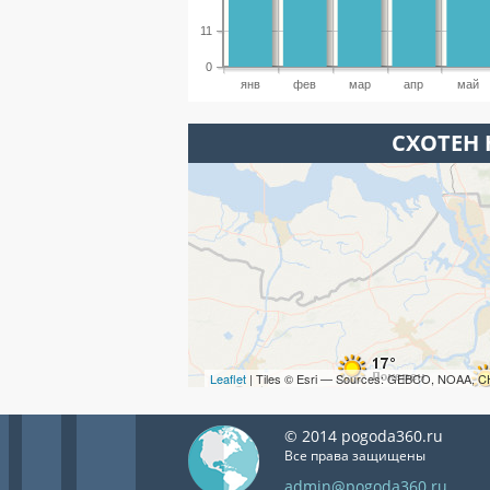
11
0
янв
фев
мар
апр
май
СХОТЕН 
Leaflet
| Tiles © Esri — Sources: GEBCO, NOAA, C
© 2014 pogoda360.ru
Все права защищены
admin@pogoda360.ru