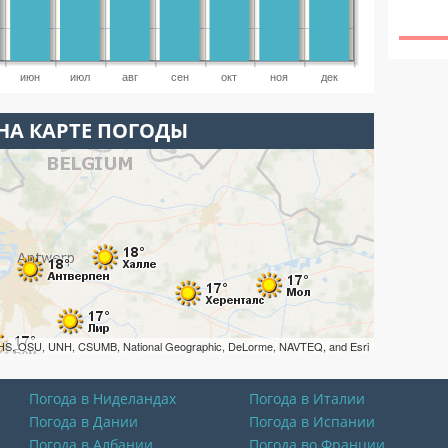
июн
июл
авг
сен
окт
ноя
дек
НА КАРТЕ ПОГОДЫ
HS, OSU, UNH, CSUMB, National Geographic, DeLorme, NAVTEQ, and Esri
Погода в Ниделандах
Погода в Италии
Погода в Дании
Погода в Испании
Погода в Албании
Погода во Франции