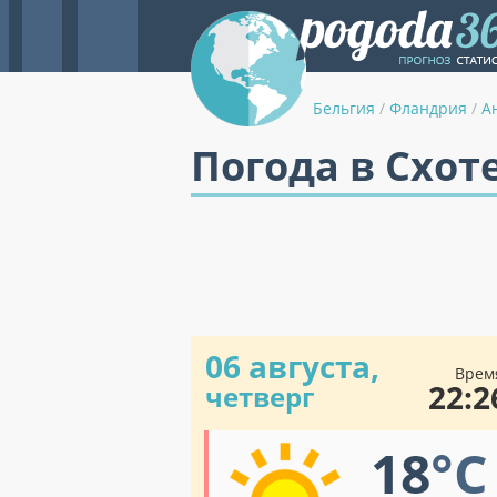
Бельгия
/
Фландрия
/
А
Погода в Схот
06 августа,
Врем
22:2
четверг
18
°C