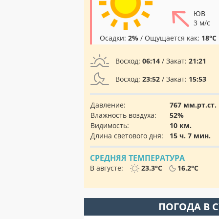
ЮВ
3 м/с
Осадки:
2%
/ Ощущается как:
18°C
Восход:
06:14
/ Закат:
21:21
Восход:
23:52
/ Закат:
15:53
Давление:
767 мм.рт.ст.
Влажность воздуха:
52%
Видимость:
10 км.
Длина светового дня:
15 ч. 7 мин.
СРЕДНЯЯ ТЕМПЕРАТУРА
В августе:
23.3°C
16.2°C
ПОГОДА В 