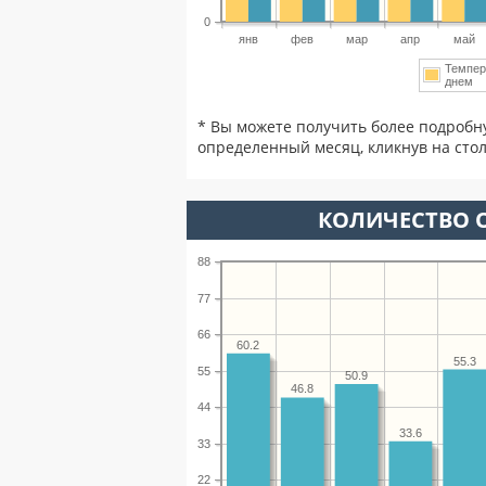
0
янв
фев
мар
апр
май
Темпер
днем
* Вы можете получить более подробн
определенный месяц, кликнув на стол
КОЛИЧЕСТВО О
88
77
66
60.2
55.3
55
50.9
46.8
44
33.6
33
22