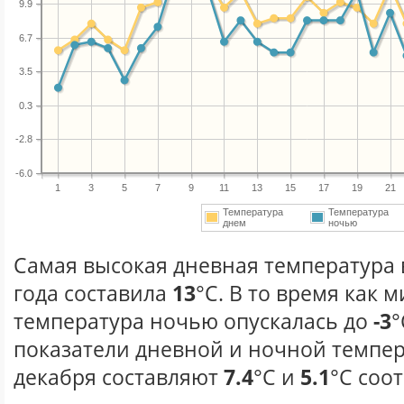
9.9
6.7
3.5
0.3
-2.8
-6.0
1
3
5
7
9
11
13
15
17
19
21
Температура
Температура
днем
ночью
Самая высокая дневная температура 
года составила
13
°С. В то время как
температура ночью опускалась до
-3
°
показатели дневной и ночной темпер
декабря составляют
7.4
°С и
5.1
°С соо