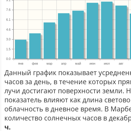
7.6
6.1
4.6
3.0
1.5
0.0
янв
фев
мар
апр
май
июн
июл
авг
Данный график показывает усреднен
часов за день, в течение которых п
лучи достигают поверхности земли. 
показатель влияют как длина световог
облачность в дневное время. В Марб
количество солнечных часов в декабр
ч.