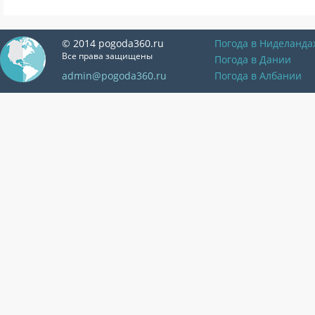
© 2014 pogoda360.ru
Погода в Ниделанда
Все права защищены
Погода в Дании
admin@pogoda360.ru
Погода в Албании