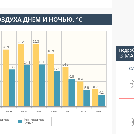
ЗДУХА ДНЕМ И НОЧЬЮ, °C
22.3
22.2
20.3
Подроб
18.9
В МА
15.0
14.8
14.2
С
13.2
12.5
9.8
8.9
6.2
5.9
4.2
июн
июл
авг
сен
окт
ноя
дек
атура
Температура
ночью