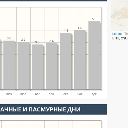
5.3
4.6
4.4
Leaflet
| T
UNH, CSUM
3.8
3.7
3.6
3.5
июн
июл
авг
сен
окт
ноя
дек
ЛАЧНЫЕ И ПАСМУРНЫЕ ДНИ