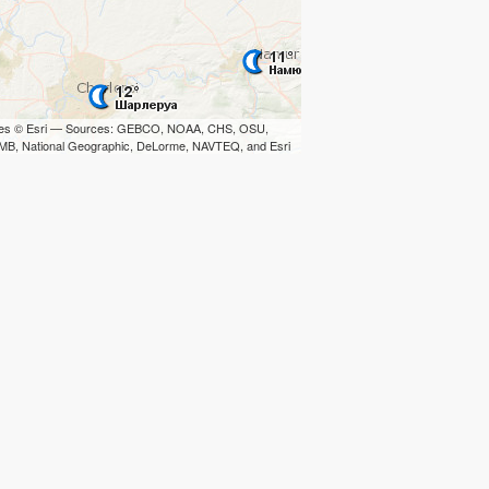
iles © Esri — Sources: GEBCO, NOAA, CHS, OSU,
B, National Geographic, DeLorme, NAVTEQ, and Esri