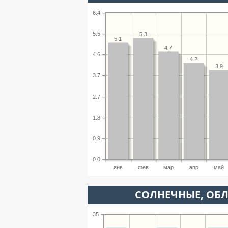
6.4
5.5
5.3
5.1
4.7
4.6
4.2
3.9
3.7
2.7
1.8
0.9
0.0
янв
фев
мар
апр
май
CОЛНЕЧНЫЕ, ОБ
35