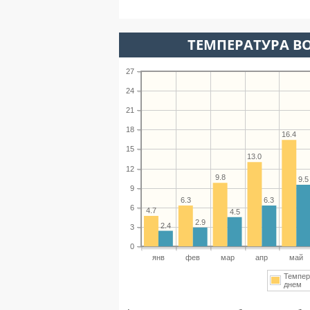
ТЕМПЕРАТУРА ВО
27
24
21
18
16.4
15
13.0
12
9.8
9.5
9
6.3
6.3
6
4.7
4.5
2.9
2.4
3
0
янв
фев
мар
апр
май
Темпер
днем