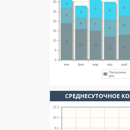
30
4
8
9
9
25
6
8
20
6
7
10
9
15
10
19
16
15
13
12
5
0
янв
фев
мар
апр
май
Пасмурные
дни
СРЕДНЕСУТОЧНОЕ К
12.2
10.7
9.1