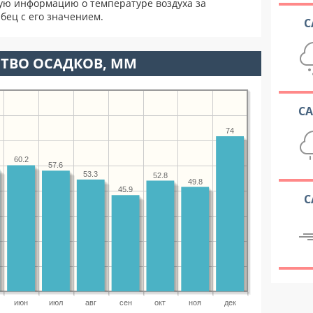
ую информацию о температуре воздуха за
бец с его значением.
С
ТВО ОСАДКОВ, ММ
С
74
60.2
57.6
53.3
52.8
49.8
45.9
С
июн
июл
авг
сен
окт
ноя
дек