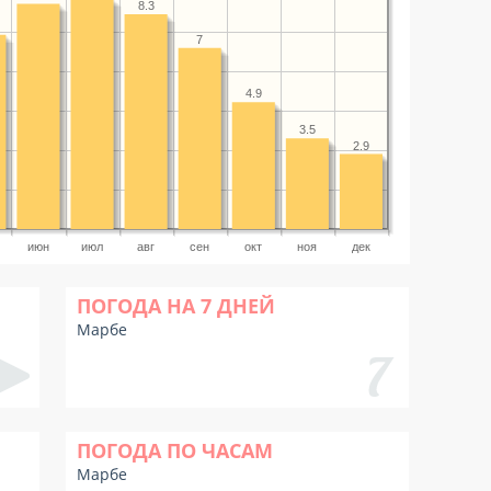
8.3
7
4.9
3.5
2.9
июн
июл
авг
сен
окт
ноя
дек
ПОГОДА НА 7 ДНЕЙ
Марбе
ПОГОДА ПО ЧАСАМ
Марбе