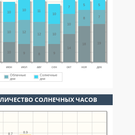
5
5
7
10
11
10
10
7
8
10
10
12
12
10
19
18
14
10
9
9
8
июн
июл
авг
сен
окт
ноя
дек
Облачные
Солнечные
дни
дни
ОЛИЧЕСТВО СОЛНЕЧНЫХ ЧАСОВ
8.9
8.7