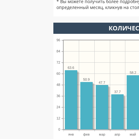
* Вы можете получить более подробн
определенный месяц, кликнув на стол
КОЛИЧЕС
96
84
72
63.6
58.2
60
50.9
47.7
48
37.7
36
24
12
0
янв
фев
мар
апр
май