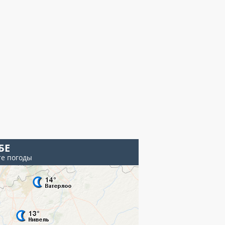
БЕ
те погоды