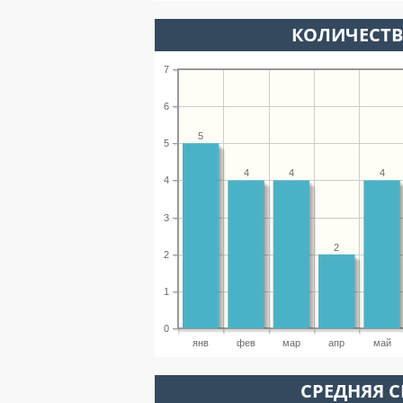
КОЛИЧЕСТ
7
6
5
5
4
4
4
4
3
2
2
1
0
янв
фев
мар
апр
май
СРЕДНЯЯ С