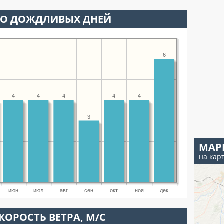
ВО ДОЖДЛИВЫХ ДНЕЙ
6
4
4
4
4
4
3
МАР
на кар
июн
июл
авг
сен
окт
ноя
дек
КОРОСТЬ ВЕТРА, М/С