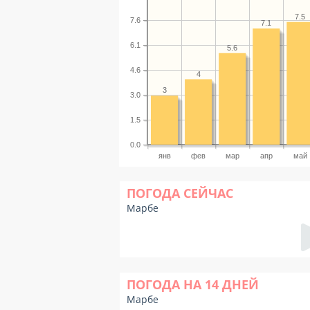
7.5
7.6
7.1
6.1
5.6
4.6
4
3
3.0
1.5
0.0
янв
фев
мар
апр
май
ПОГОДА СЕЙЧАС
Марбе
ПОГОДА НА 14 ДНЕЙ
Марбе