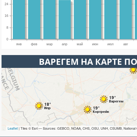
24
16
8
0
янв
фев
мар
апр
май
июн
июл
авг
ВАРЕГЕМ НА КАРТЕ П
Leaflet
| Tiles © Esri — Sources: GEBCO, NOAA, CHS, OSU, UNH, CSUMB, National 