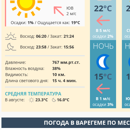
22
°C
ЮВ
2 м/с
Осадки:
1%
/ Ощущается как:
19°C
В 5 м/с
С
Восход:
06:20
/ Закат:
21:24
осадки
2%
ос
НОЧЬ
Н
Восход:
23:58
/ Закат:
15:56
Давление:
767 мм.рт.ст.
Влажность воздуха:
38%
15
°C
Видимость:
10 км.
Длина светового дня:
15 ч. 4 мин.
СРЕДНЯЯ ТЕМПЕРАТУРА
В 1 м/с
Ю
В августе:
23.3°C
16.0°C
осадки
3%
ос
ПОГОДА В ВАРЕГЕМЕ ПО МЕ