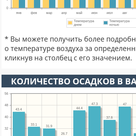
0
янв
фев
мар
апр
май
июн
июл
авг
Температура
Температура
днем
ночью
* Вы можете получить более подро
о температуре воздуха за определен
кликнув на столбец с его значением.
КОЛИЧЕСТВО ОСАДКОВ В ВА
56
47.3
47
48
44.4
43.4
40
37.8
33.1
31.9
32
26.7