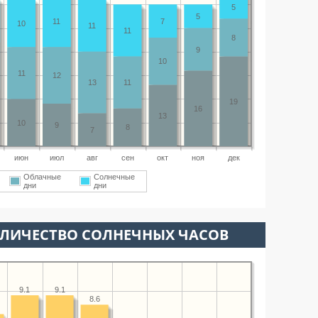
5
5
11
7
10
11
11
8
9
10
11
12
13
11
19
16
13
10
9
8
7
июн
июл
авг
сен
окт
ноя
дек
Облачные
Солнечные
дни
дни
ОЛИЧЕСТВО СОЛНЕЧНЫХ ЧАСОВ
9.1
9.1
8.6