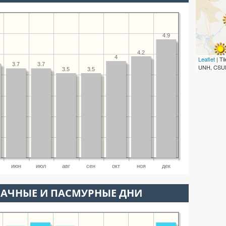
4.9
4.2
4
Leaflet
| T
3.7
3.7
UNH, CSUM
3.5
3.5
июн
июл
авг
сен
окт
ноя
дек
ЛАЧНЫЕ И ПАСМУРНЫЕ ДНИ