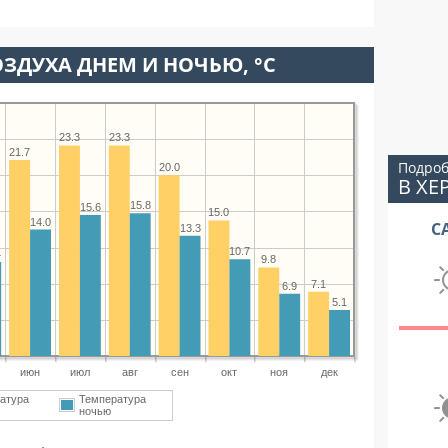
ЗДУХА ДНЕМ И НОЧЬЮ, °C
23.3
23.3
21.7
Подроб
20.0
В ХЕ
15.8
15.6
15.0
14.0
С
13.3
10.7
4
9.8
7.1
6.9
5.1
июн
июл
авг
сен
окт
ноя
дек
атура
Температура
ночью