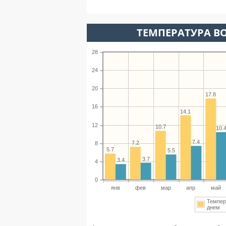
ТЕМПЕРАТУРА ВО
28
24
20
17.8
16
14.1
12
10.7
10.
7.4
7.2
8
5.7
5.5
3.7
3.4
4
0
янв
фев
мар
апр
май
Темпер
днем