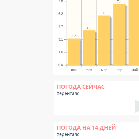
7.8
7.4
6
6.2
4.7
4.2
3.2
3.1
1.6
0.0
янв
фев
мар
апр
май
ПОГОДА СЕЙЧАС
Херенталс
ПОГОДА НА 14 ДНЕЙ
Херенталс