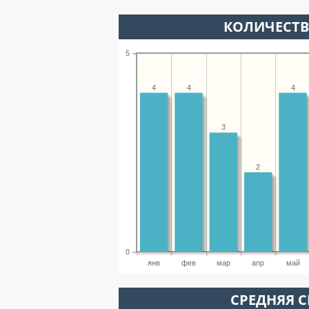
КОЛИЧЕСТ
5
4
4
4
3
2
0
янв
фев
мар
апр
май
СРЕДНЯЯ С