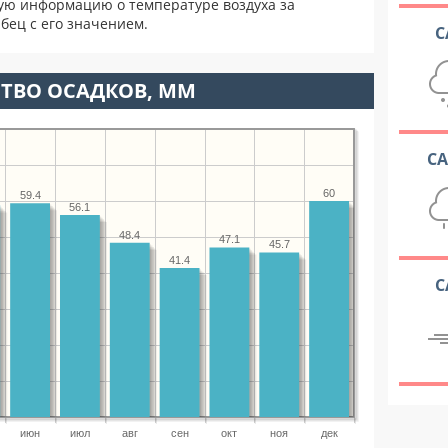
ую информацию о температуре воздуха за
бец с его значением.
С
ТВО ОСАДКОВ, ММ
С
60
59.4
56.1
48.4
47.1
45.7
41.4
С
июн
июл
авг
сен
окт
ноя
дек