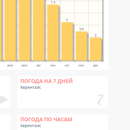
7.3
5
3.8
3
июн
июл
авг
сен
окт
ноя
дек
ПОГОДА НА 7 ДНЕЙ
Херенталс
ПОГОДА ПО ЧАСАМ
Херенталс