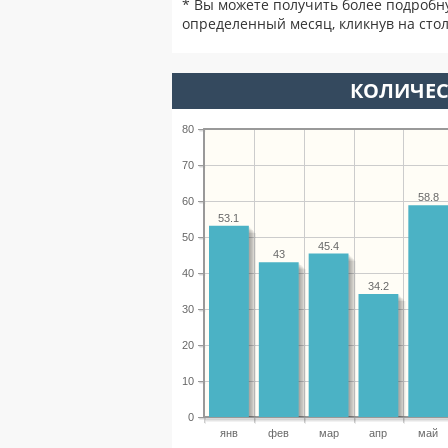
* Вы можете получить более подробн
определенный месяц, кликнув на стол
КОЛИЧЕС
80
70
58.8
60
53.1
50
45.4
43
40
34.2
30
20
10
0
янв
фев
мар
апр
май