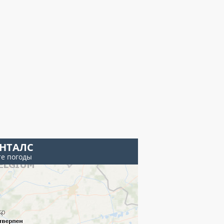
ЕНТАЛС
те погоды