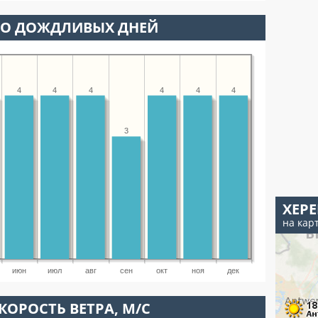
ВО ДОЖДЛИВЫХ ДНЕЙ
4
4
4
4
4
4
3
ХЕР
на кар
июн
июл
авг
сен
окт
ноя
дек
КОРОСТЬ ВЕТРА, М/С