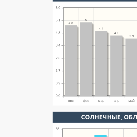
6.0
5
5.1
4.8
4.4
4.3
4.1
3.9
3.4
2.6
1.7
0.9
0.0
янв
фев
мар
апр
май
CОЛНЕЧНЫЕ, ОБ
35