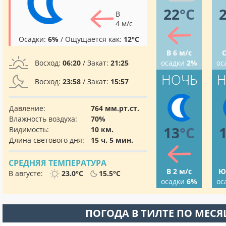
22
°C
В
4 м/с
Осадки:
6%
/ Ощущается как:
12°C
В 6 м/с
С
Восход:
06:20
/ Закат:
21:25
осадки
2%
ос
НОЧЬ
Н
Восход:
23:58
/ Закат:
15:57
Давление:
764 мм.рт.ст.
Влажность воздуха:
70%
13
°C
Видимость:
10 км.
Длина светового дня:
15 ч. 5 мин.
СРЕДНЯЯ ТЕМПЕРАТУРА
В 2 м/с
Ю
В августе:
23.0°C
15.5°C
осадки
6%
ос
ПОГОДА В ТИЛТЕ ПО МЕС