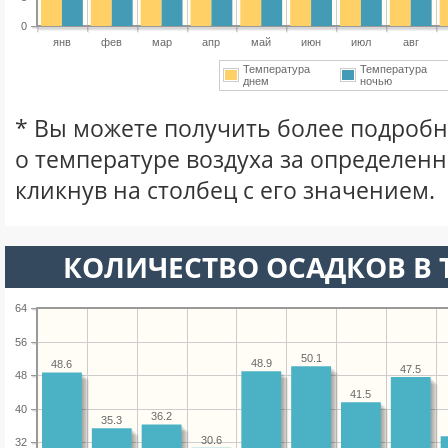
0
янв
фев
мар
апр
май
июн
июл
авг
Температура
Температура
днем
ночью
* Вы можете получить более подро
о температуре воздуха за определен
кликнув на столбец с его значением.
КОЛИЧЕСТВО ОСАДКОВ В 
64
56
50.1
48.9
48.6
47.5
48
41.5
40
36.2
35.3
30.6
32