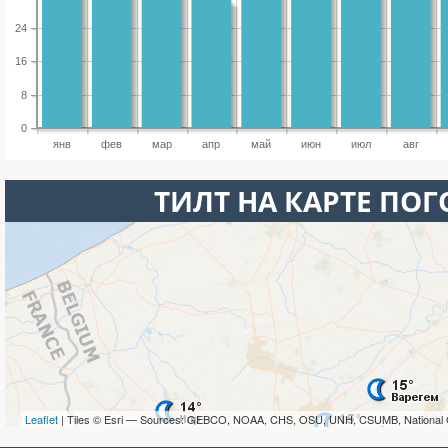
24
16
8
0
янв
фев
мар
апр
май
июн
июл
авг
ТИЛТ НА КАРТЕ ПО
Leaflet
| Tiles © Esri — Sources: GEBCO, NOAA, CHS, OSU, UNH, CSUMB, National 