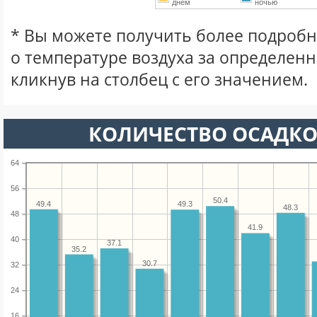
днем
ночью
* Вы можете получить более подро
о температуре воздуха за определен
кликнув на столбец с его значением.
КОЛИЧЕСТВО ОСАДКО
64
56
50.4
49.4
49.3
48.3
48
41.9
40
37.1
35.2
30.7
32
24
16