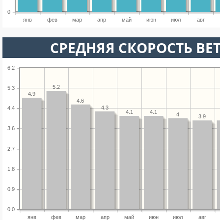
0
янв
фев
мар
апр
май
июн
июл
авг
СРЕДНЯЯ СКОРОСТЬ ВЕТ
6.2
5.2
5.3
4.9
4.6
4.3
4.4
4.1
4.1
4
3.9
3.6
2.7
1.8
0.9
0.0
янв
фев
мар
апр
май
июн
июл
авг