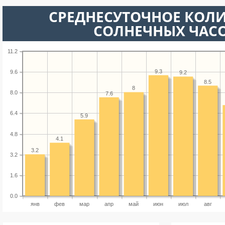
СРЕДНЕСУТОЧНОЕ КОЛ
СОЛНЕЧНЫХ ЧАС
11.2
9.3
9.6
9.2
8.5
8
8.0
7.6
6.4
5.9
4.8
4.1
3.2
3.2
1.6
0.0
янв
фев
мар
апр
май
июн
июл
авг