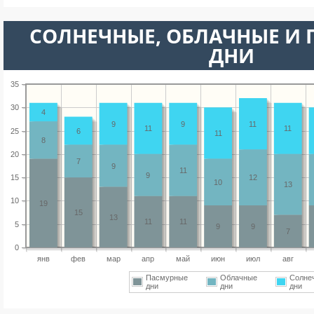
CОЛНЕЧНЫЕ, ОБЛАЧНЫЕ И
ДНИ
35
30
4
9
9
11
11
11
25
6
11
8
20
7
9
11
9
15
12
10
13
10
19
15
13
11
11
5
9
9
7
0
янв
фев
мар
апр
май
июн
июл
авг
Пасмурные
Облачные
Солне
дни
дни
дни