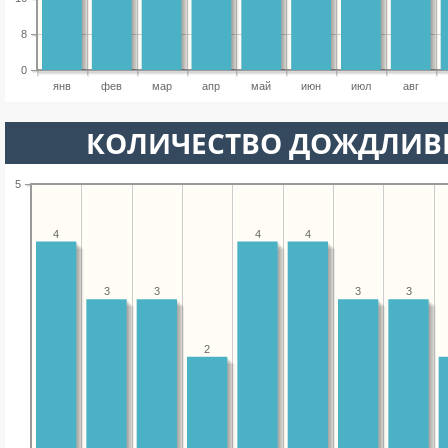
8
0
янв
фев
мар
апр
май
июн
июл
авг
КОЛИЧЕСТВО ДОЖДЛИВ
5
4
4
4
3
3
3
3
2