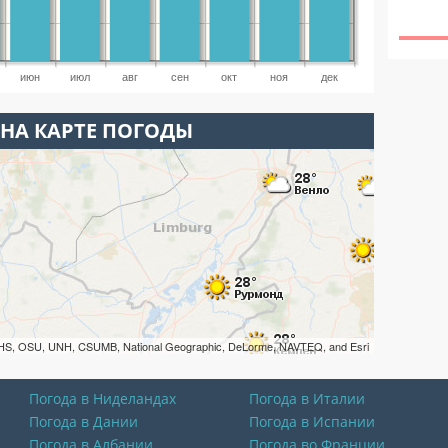
июн
июл
авг
сен
окт
ноя
дек
НА КАРТЕ ПОГОДЫ
HS, OSU, UNH, CSUMB, National Geographic, DeLorme, NAVTEQ, and Esri
Погода в Ниделандах
Погода в Италии
Погода в Дании
Погода в Испании
Погода в Албании
Погода во Франции