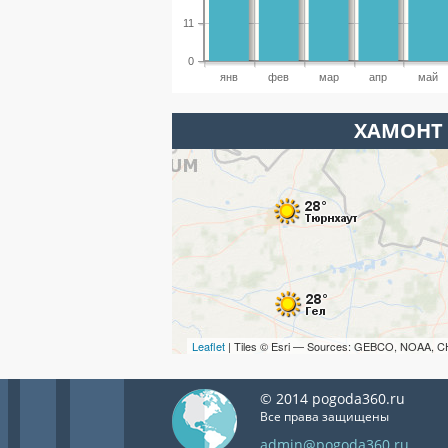
11
0
янв
фев
мар
апр
май
ХАМОНТ 
Leaflet
| Tiles © Esri — Sources: GEBCO, NOAA, C
© 2014 pogoda360.ru
Все права защищены
admin@pogoda360.ru