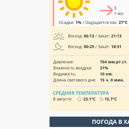
З
1 м/с
Осадки:
1%
/ Ощущается как:
27°C
Восход:
06:13
/ Закат:
21:13
Восход:
00:25
/ Закат:
18:31
Давление:
764 мм.рт.ст.
Влажность воздуха:
21%
Видимость:
10 км.
Длина светового дня:
15 ч. 0 мин.
СРЕДНЯЯ ТЕМПЕРАТУРА
В августе:
23.1°C
15.7°C
ПОГОДА В 