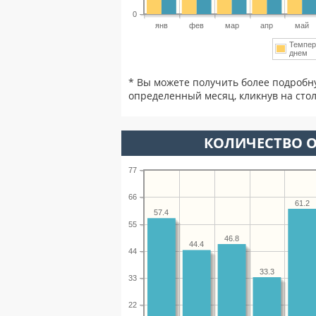
0
янв
фев
мар
апр
май
Темпер
днем
* Вы можете получить более подробн
определенный месяц, кликнув на стол
КОЛИЧЕСТВО О
77
66
61.2
57.4
55
46.8
44.4
44
33.3
33
22