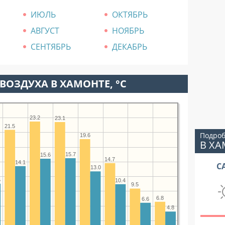
ИЮЛЬ
ОКТЯБРЬ
АВГУСТ
НОЯБРЬ
СЕНТЯБРЬ
ДЕКАБРЬ
ВОЗДУХА В ХАМОНТЕ, °C
23.2
23.1
21.5
Подроб
19.6
В Х
15.7
15.6
14.7
14.1
С
13.0
5
10.4
9.5
6.8
6.6
4.8