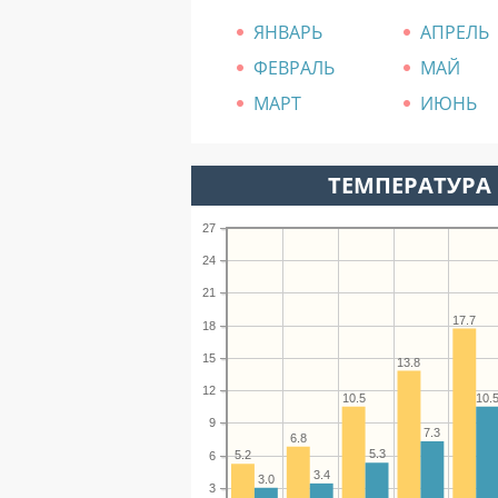
ЯНВАРЬ
АПРЕЛЬ
ФЕВРАЛЬ
МАЙ
МАРТ
ИЮНЬ
ТЕМПЕРАТУРА 
27
24
21
17.7
18
15
13.8
12
10.5
10.
9
7.3
6.8
5.3
5.2
6
3.4
3.0
3