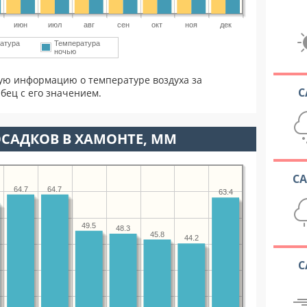
июн
июл
авг
сен
окт
ноя
дек
атура
Температура
ночью
ую информацию о температуре воздуха за
С
бец с его значением.
САДКОВ В ХАМОНТЕ, ММ
С
64.7
64.7
63.4
49.5
48.3
45.8
44.2
С