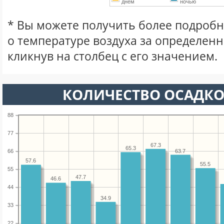
днем
ночью
* Вы можете получить более подро
о температуре воздуха за определен
кликнув на столбец с его значением.
КОЛИЧЕСТВО ОСАДКО
88
77
67.3
65.3
63.7
66
57.6
55.5
55
47.7
46.6
44
34.9
33
22