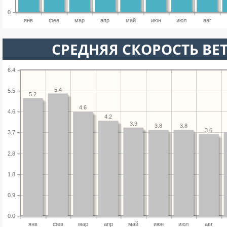
0
янв
фев
мар
апр
май
июн
июл
авг
СРЕДНЯЯ СКОРОСТЬ ВЕТ
6.4
5.4
5.5
5.2
4.6
4.6
4.2
3.9
3.8
3.8
3.6
3.7
2.8
1.8
0.9
0.0
янв
фев
мар
апр
май
июн
июл
авг