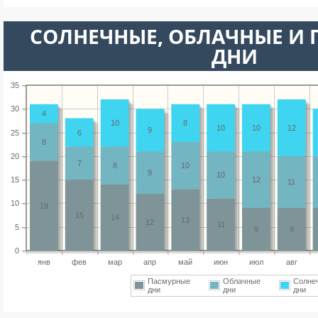
CОЛНЕЧНЫЕ, ОБЛАЧНЫЕ И
ДНИ
35
30
4
10
8
10
10
12
9
25
6
8
20
7
8
10
9
10
15
12
11
10
19
15
14
13
12
11
5
9
9
0
янв
фев
мар
апр
май
июн
июл
авг
Пасмурные
Облачные
Солне
дни
дни
дни