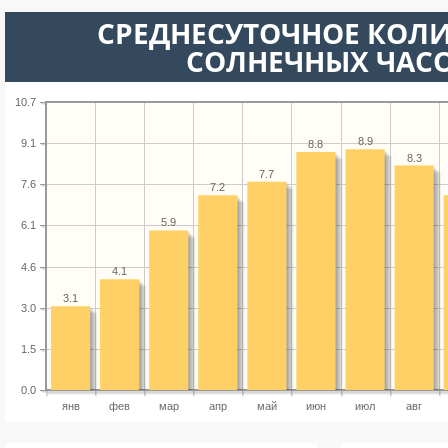
СРЕДНЕСУТОЧНОЕ КОЛ
СОЛНЕЧНЫХ ЧАС
10.7
8.9
9.1
8.8
8.3
7.7
7.6
7.2
5.9
6.1
4.6
4.1
3.1
3.0
1.5
0.0
янв
фев
мар
апр
май
июн
июл
авг