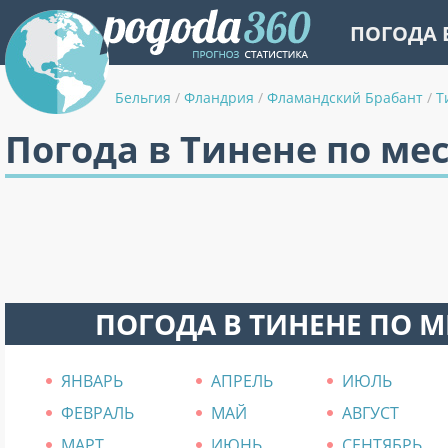
ПОГОДА 
Бельгия
/
Фландрия
/
Фламандский Брабант
/
Т
Погода в Тинене по ме
ПОГОДА В ТИНЕНЕ ПО 
ЯНВАРЬ
АПРЕЛЬ
ИЮЛЬ
ФЕВРАЛЬ
МАЙ
АВГУСТ
МАРТ
ИЮНЬ
СЕНТЯБРЬ