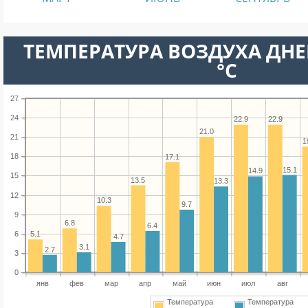
ТЕМПЕРАТУРА ВОЗДУХА ДНЕ
°C
27
24
22.9
22.9
21.0
21
1
18
17.1
15.1
14.9
15
13.5
13.3
12
10.3
9.7
9
6.8
6.4
6
5.1
4.7
3.1
2.7
3
0
янв
фев
мар
апр
май
июн
июл
авг
Температура
Температура