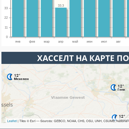
33.3
33
22
11
0
янв
фев
мар
апр
май
июн
июл
авг
ХАССЕЛТ НА КАРТЕ П
Leaflet
| Tiles © Esri — Sources: GEBCO, NOAA, CHS, OSU, UNH, CSUMB, National 