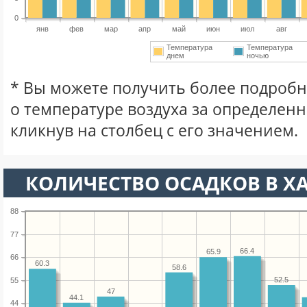
0
янв
фев
мар
апр
май
июн
июл
авг
Температура
Температура
днем
ночью
* Вы можете получить более подро
о температуре воздуха за определен
кликнув на столбец с его значением.
КОЛИЧЕСТВО ОСАДКОВ В ХА
88
77
66.4
65.9
66
60.3
58.6
52.5
55
47
44.1
44