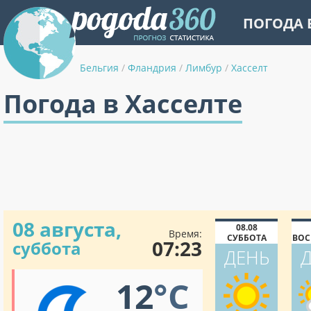
ПОГОДА 
Бельгия
/
Фландрия
/
Лимбур
/
Хасселт
Погода в Хасселте
08 августа,
08.08
Время:
СУББОТА
ВОС
07:23
суббота
ДЕНЬ
12
°C