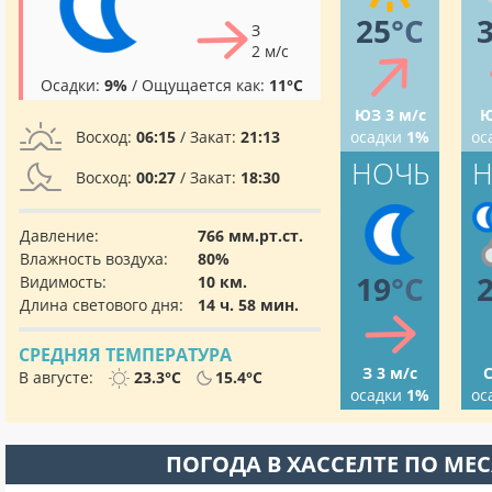
25
°C
З
2 м/с
Осадки:
9%
/ Ощущается как:
11°C
ЮЗ 3 м/с
Ю
Восход:
06:15
/ Закат:
21:13
осадки
1%
ос
НОЧЬ
Н
Восход:
00:27
/ Закат:
18:30
Давление:
766 мм.рт.ст.
Влажность воздуха:
80%
19
°C
Видимость:
10 км.
Длина светового дня:
14 ч. 58 мин.
СРЕДНЯЯ ТЕМПЕРАТУРА
З 3 м/с
С
В августе:
23.3°C
15.4°C
осадки
1%
ос
ПОГОДА В ХАССЕЛТЕ ПО МЕ