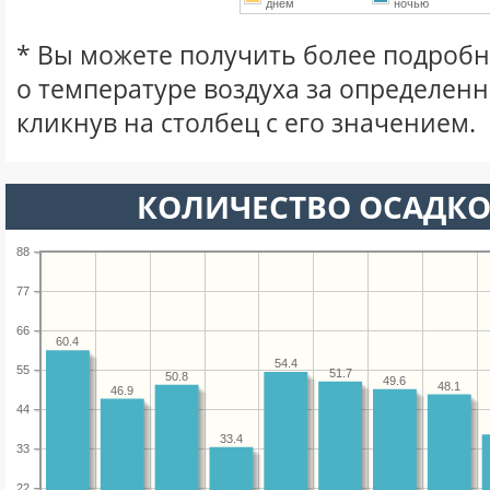
днем
ночью
* Вы можете получить более подро
о температуре воздуха за определен
кликнув на столбец с его значением.
КОЛИЧЕСТВО ОСАДКО
88
77
66
60.4
54.4
55
51.7
50.8
49.6
48.1
46.9
44
33.4
33
22