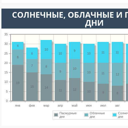
CОЛНЕЧНЫЕ, ОБЛАЧНЫЕ И
ДНИ
35
30
4
10
9
11
11
25
6
10
10
8
20
7
8
10
9
15
10
11
12
10
19
15
14
12
11
5
10
9
8
0
янв
фев
мар
апр
май
июн
июл
авг
Пасмурные
Облачные
Солне
дни
дни
дни