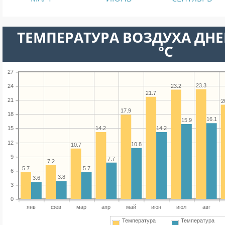
ТЕМПЕРАТУРА ВОЗДУХА ДНЕ
°C
27
23.3
23.2
24
21.7
21
2
17.9
18
16.1
15.9
14.2
14.2
15
12
10.8
10.7
9
7.7
7.2
5.7
5.7
6
3.8
3.6
3
0
янв
фев
мар
апр
май
июн
июл
авг
Температура
Температура