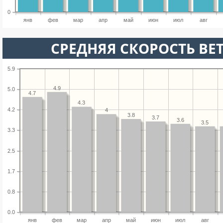
0
янв
фев
мар
апр
май
июн
июл
авг
СРЕДНЯЯ СКОРОСТЬ ВЕТ
5.9
4.9
5.0
4.7
4.3
4.2
4
3.8
3.7
3.6
3.5
3.3
2.5
1.7
0.8
0.0
янв
фев
мар
апр
май
июн
июл
авг