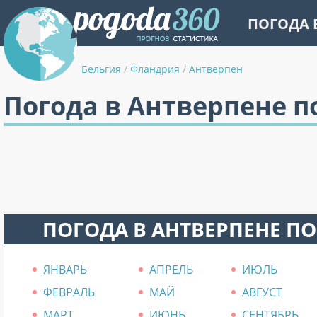
ПОГОДА 
Бельгия
/
Фландрия
/
Антверпен
Погода в Антверпене п
ПОГОДА В АНТВЕРПЕНЕ П
ЯНВАРЬ
АПРЕЛЬ
ИЮЛЬ
ФЕВРАЛЬ
МАЙ
АВГУСТ
МАРТ
ИЮНЬ
СЕНТЯБРЬ