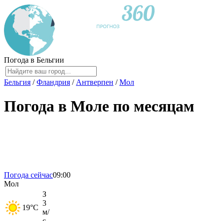
Погода в Бельгии
Бельгия
/
Фландрия
/
Антверпен
/
Мол
Погода в Моле по месяцам
Погода сейчас
09:00
Мол
З
3
19
°C
м/
с