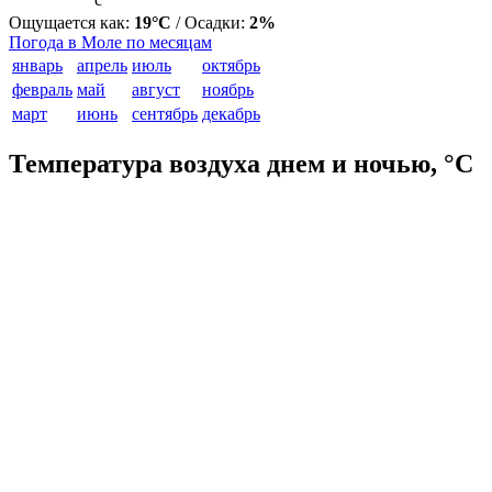
Ощущается как:
19°C
/ Осадки:
2%
Погода в Моле по месяцам
январь
апрель
июль
октябрь
февраль
май
август
ноябрь
март
июнь
сентябрь
декабрь
Температура воздуха днем и ночью, °C