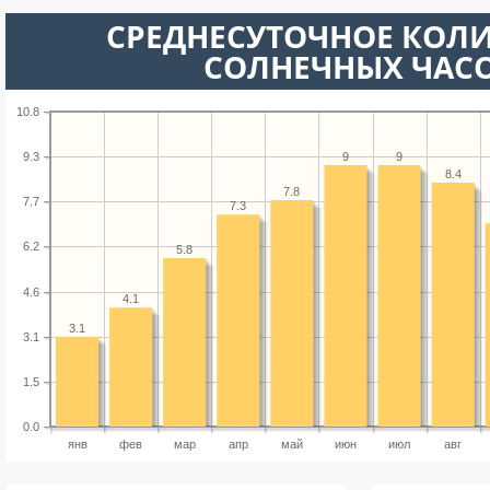
СРЕДНЕСУТОЧНОЕ КОЛ
СОЛНЕЧНЫХ ЧАС
10.8
9
9
9.3
8.4
7.8
7.7
7.3
6.2
5.8
4.6
4.1
3.1
3.1
1.5
0.0
янв
фев
мар
апр
май
июн
июл
авг