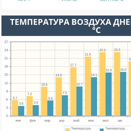
ТЕМПЕРАТУРА ВОЗДУХА ДНЕ
°C
27
23.3
23.2
24
21.6
21
1
17.7
18
16.0
15.8
15
14.1
14.0
12
10.7
10.6
9
7.5
7.2
5.7
5.6
6
3.9
3.6
3
0
янв
фев
мар
апр
май
июн
июл
авг
Температура
Температура