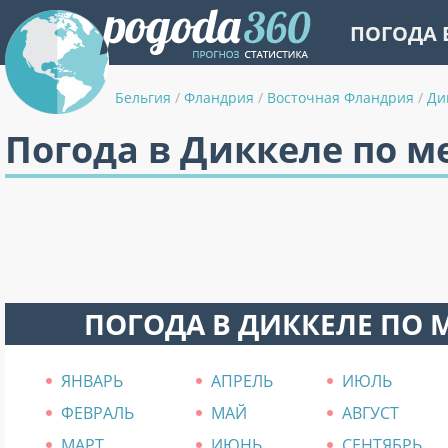
ПОГОДА 
Бельгия
/
Фландрия
/
Восточная Фландрия
/
Ди
Погода в Диккеле по м
ПОГОДА В ДИККЕЛЕ ПО
ЯНВАРЬ
АПРЕЛЬ
ИЮЛЬ
ФЕВРАЛЬ
МАЙ
АВГУСТ
МАРТ
ИЮНЬ
СЕНТЯБРЬ