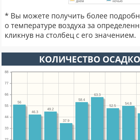
днем
ночью
* Вы можете получить более подро
о температуре воздуха за определен
кликнув на столбец с его значением.
КОЛИЧЕСТВО ОСАДКО
88
77
66
63.3
58.4
56
54.8
55
52.5
49.2
46.3
44
37.9
33
22