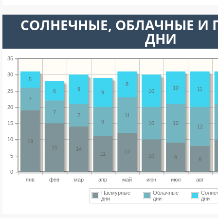
CОЛНЕЧНЫЕ, ОБЛАЧНЫЕ И
ДНИ
35
30
5
8
10
9
11
25
6
10
9
7
20
7
7
11
9
15
10
12
12
10
19
15
14
12
11
5
10
9
8
0
янв
фев
мар
апр
май
июн
июл
авг
Пасмурные
Облачные
Солне
дни
дни
дни