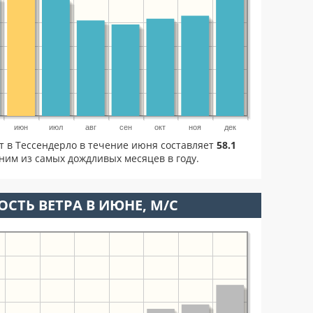
июн
июл
авг
сен
окт
ноя
дек
т в Тессендерло в течение июня составляет
58.1
ним из самых дождливых месяцев в году.
ОСТЬ ВЕТРА В ИЮНЕ, М/С