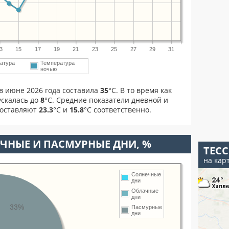
3
15
17
19
21
23
25
27
29
31
атура
Температура
ночью
в июне 2026 года составила
35
°С. В то время как
скалась до
8
°C. Средние показатели дневной и
составляют
23.3
°С и
15.8
°С соответственно.
ЧНЫЕ И ПАСМУРНЫЕ ДНИ, %
ТЕС
на кар
Солнечные
дни
Облачные
дни
33%
Пасмурные
дни