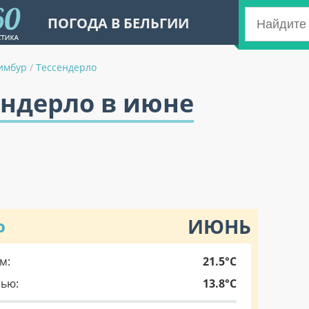
ПОГОДА В БЕЛЬГИИ
имбур
/
Тессендерло
ендерло в июне
ИЮНЬ
о
м:
21.5°C
чью:
13.8°C