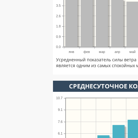
3.5
2.6
1.8
0.9
0.0
янв
фев
мар
апр
май
Усредненный показатель силы ветра 
является одним из самых спокойных м
СРЕДНЕСУТОЧНОЕ К
10.7
9.1
7.6
6.1