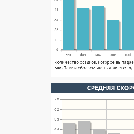
44
33
22
11
0
янв
фев
мар
апр
май
Количество осадков, которое выпадае
мм.
Таким образом июнь является од
СРЕДНЯЯ СКОР
7.0
6.2
5.3
4.4