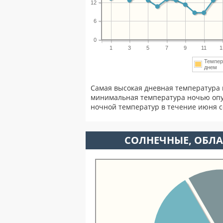
12
6
0
1
3
5
7
9
11
1
Темпер
днем
Самая высокая дневная температура 
минимальная температура ночью опу
ночной температур в течение июня 
CОЛНЕЧНЫЕ, ОБЛА