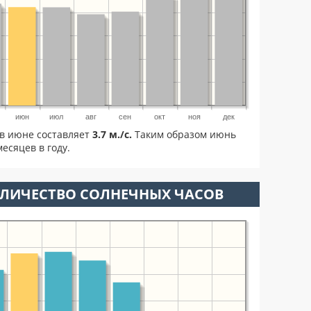
июн
июл
авг
сен
окт
ноя
дек
в июне составляет
3.7 м./с.
Таким образом июнь
есяцев в году.
ОЛИЧЕСТВО СОЛНЕЧНЫХ ЧАСОВ