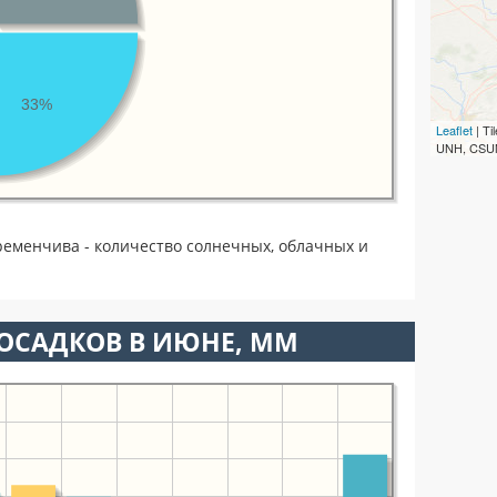
33%
Leaflet
| T
UNH, CSUM
ременчива - количество солнечных, облачных и
ОСАДКОВ В ИЮНЕ, ММ