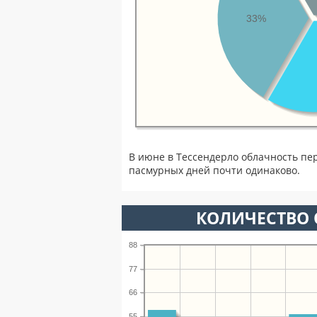
33%
В июне в Тессендерло облачность пе
пасмурных дней почти одинаково.
КОЛИЧЕСТВО 
88
77
66
55