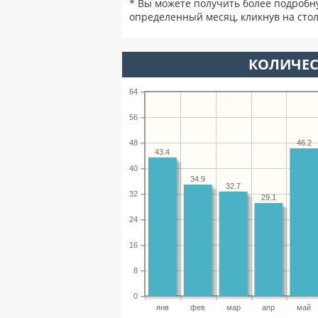
* Вы можете получить более подробн
определенный месяц, кликнув на стол
КОЛИЧЕС
64
56
48
46.2
43.4
40
34.9
32.7
32
29.1
24
16
8
0
янв
фев
мар
апр
май