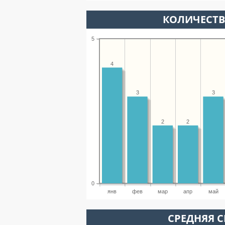
КОЛИЧЕСТ
5
4
3
3
2
2
0
янв
фев
мар
апр
май
СРЕДНЯЯ С