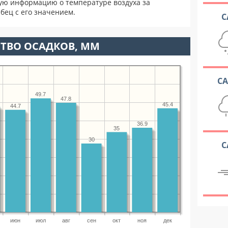
ую информацию о температуре воздуха за
бец с его значением.
С
ТВО ОСАДКОВ, ММ
С
49.7
47.8
45.4
44.7
36.9
35
30
С
июн
июл
авг
сен
окт
ноя
дек