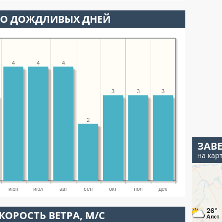
ВО ДОЖДЛИВЫХ ДНЕЙ
4
4
4
3
3
3
2
ЗАВ
на кар
июн
июл
авг
сен
окт
ноя
дек
КОРОСТЬ ВЕТРА, М/С