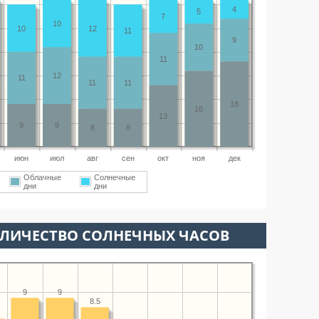
4
5
7
10
10
12
11
9
10
11
12
11
11
11
18
16
13
9
9
8
8
июн
июл
авг
сен
окт
ноя
дек
Облачные
Солнечные
дни
дни
ОЛИЧЕСТВО СОЛНЕЧНЫХ ЧАСОВ
9
9
8.5