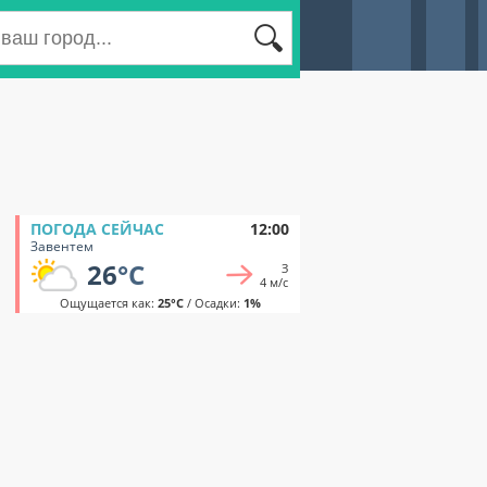
ПОГОДА СЕЙЧАС
12:00
Завентем
26
°C
З
4 м/с
Ощущается как:
25°C
/ Осадки:
1%