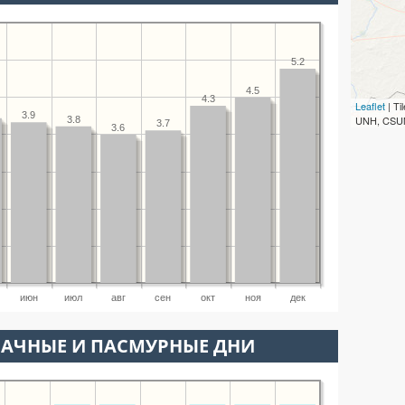
5.2
4.5
4.3
Leaflet
| T
3.9
UNH, CSUM
3.8
3.7
3.6
июн
июл
авг
сен
окт
ноя
дек
ЛАЧНЫЕ И ПАСМУРНЫЕ ДНИ