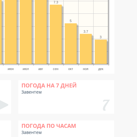
7.3
5
3.7
3
июн
июл
авг
сен
окт
ноя
дек
ПОГОДА НА 7 ДНЕЙ
Завентем
ПОГОДА ПО ЧАСАМ
Завентем