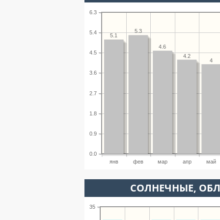
6.3
5.3
5.4
5.1
4.6
4.5
4.2
4
3.6
2.7
1.8
0.9
0.0
янв
фев
мар
апр
май
CОЛНЕЧНЫЕ, ОБ
35