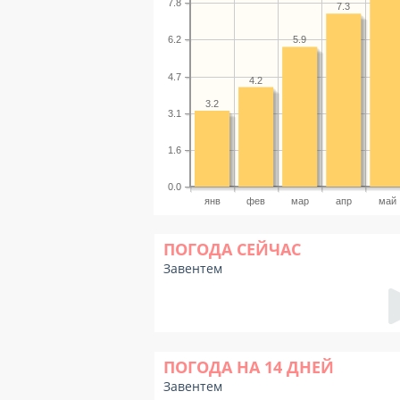
7.8
7.3
6.2
5.9
4.7
4.2
3.2
3.1
1.6
0.0
янв
фев
мар
апр
май
ПОГОДА СЕЙЧАС
Завентем
ПОГОДА НА 14 ДНЕЙ
Завентем