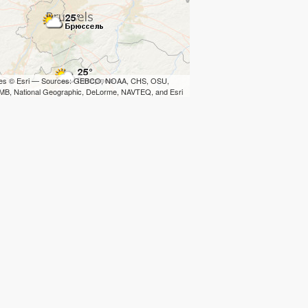
iles © Esri — Sources: GEBCO, NOAA, CHS, OSU,
B, National Geographic, DeLorme, NAVTEQ, and Esri