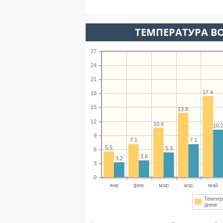
ТЕМПЕРАТУРА ВО
27
24
21
17.4
18
15
13.8
12
10.6
10.
9
7.1
7.1
5.5
5.3
6
3.6
3.2
3
0
янв
фев
мар
апр
май
Темпер
днем