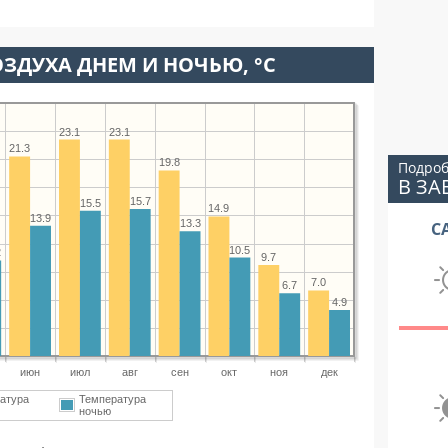
ЗДУХА ДНЕМ И НОЧЬЮ, °C
23.1
23.1
21.3
19.8
Подроб
В ЗА
15.7
15.5
14.9
13.9
13.3
С
10.5
2
9.7
7.0
6.7
4.9
июн
июл
авг
сен
окт
ноя
дек
атура
Температура
ночью