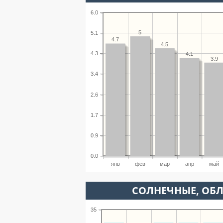
6.0
5
5.1
4.7
4.5
4.3
4.1
3.9
3.4
2.6
1.7
0.9
0.0
янв
фев
мар
апр
май
CОЛНЕЧНЫЕ, ОБ
35