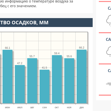
ую информацию о температуре воздуха за
бец с его значением.
С
ТВО ОСАДКОВ, ММ
С
66.2
66.1
59.4
55.7
55.6
47.2
41.5
С
июн
июл
авг
сен
окт
ноя
дек