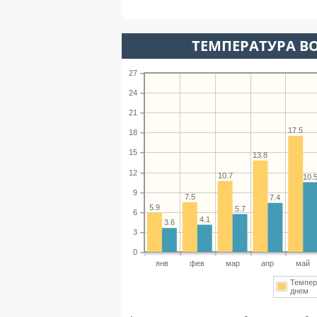
ТЕМПЕРАТУРА ВО
27
24
21
17.5
18
15
13.8
12
10.7
10.
9
7.5
7.4
5.9
5.7
6
4.1
3.6
3
0
янв
фев
мар
апр
май
Темпер
днем