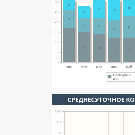
30
5
8
9
10
25
6
9
20
7
8
11
9
15
10
17
15
14
12
12
5
0
янв
фев
мар
апр
май
Пасмурные
дни
СРЕДНЕСУТОЧНОЕ К
12.8
11.2
9.6