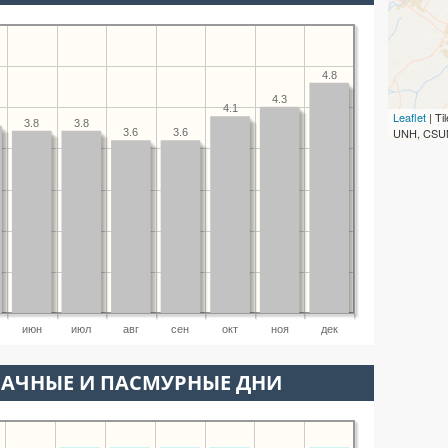
4.8
4.3
4.1
Leaflet
| T
3.8
3.8
UNH, CSUM
3.6
3.6
июн
июл
авг
сен
окт
ноя
дек
ЛАЧНЫЕ И ПАСМУРНЫЕ ДНИ