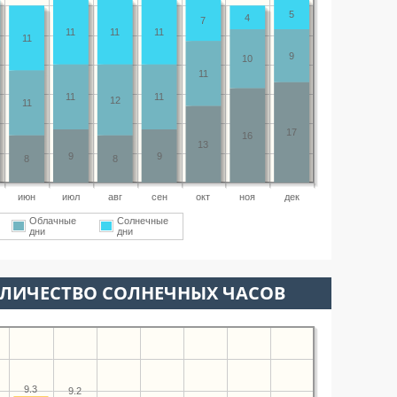
5
4
7
11
11
11
11
9
10
11
11
11
12
11
17
16
13
9
9
8
8
июн
июл
авг
сен
окт
ноя
дек
Облачные
Солнечные
дни
дни
ОЛИЧЕСТВО СОЛНЕЧНЫХ ЧАСОВ
9.3
9.2