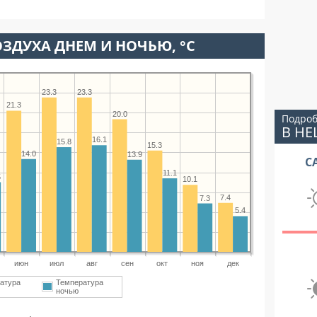
ЗДУХА ДНЕМ И НОЧЬЮ, °C
23.3
23.3
21.3
20.0
Подроб
В Н
16.1
15.8
15.3
14.0
13.9
С
11.1
5
10.1
7.4
7.3
5.4
июн
июл
авг
сен
окт
ноя
дек
атура
Температура
ночью