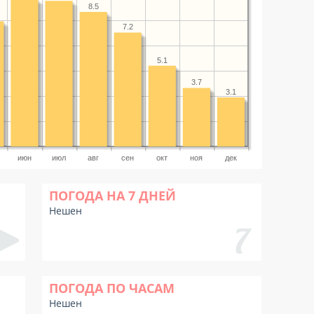
8.5
7.2
5.1
3.7
3.1
июн
июл
авг
сен
окт
ноя
дек
ПОГОДА НА 7 ДНЕЙ
Нешен
ПОГОДА ПО ЧАСАМ
Нешен