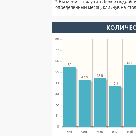
* Вы можете получить более подробн
определенный месяц, кликнув на стол
КОЛИЧЕС
88
77
66
61.8
60
55
48.9
47.3
44
40.9
33
22
11
0
янв
фев
мар
апр
май