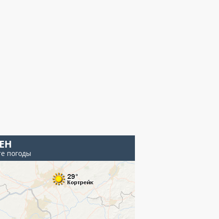
ЕН
те погоды