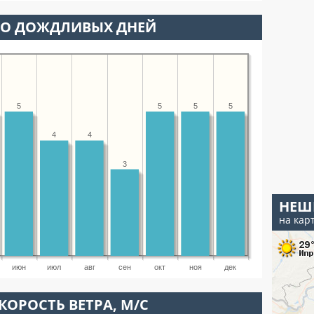
ВО ДОЖДЛИВЫХ ДНЕЙ
5
5
5
5
4
4
3
НЕШ
на кар
июн
июл
авг
сен
окт
ноя
дек
КОРОСТЬ ВЕТРА, М/С