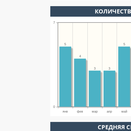
КОЛИЧЕСТ
7
5
5
4
3
3
0
янв
фев
мар
апр
май
СРЕДНЯЯ С