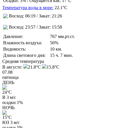
Осадки:
3%
/ Ощущается как:
17°C
Температура воды в море:
22.1°C
Восход:
06:19
/ Закат:
21:26
Восход:
23:57
/ Закат:
15:58
Давление:
767 мм.рт.ст.
Влажность воздуха:
56%
Видимость:
10 км.
Длина светового дня:
15 ч. 7 мин.
Средняя температура
В августе:
21.8°C
15.8°C
07.08
пятница
ДЕНЬ
24
°C
В 3 м/с
осадки
1%
НОЧЬ
15
°C
ЮЗ 3 м/с
осадки
5%