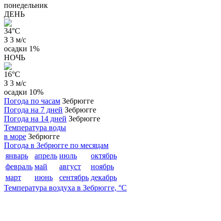
понедельник
ДЕНЬ
34
°C
З 3 м/с
осадки
1%
НОЧЬ
16
°C
З 3 м/с
осадки
10%
Погода по часам
Зебрюгге
Погода на 7 дней
Зебрюгге
Погода на 14 дней
Зебрюгге
Температура воды
в море
Зебрюгге
Погода в Зебрюгге по месяцам
январь
апрель
июль
октябрь
февраль
май
август
ноябрь
март
июнь
сентябрь
декабрь
Температура воздуха в Зебрюгге, °C