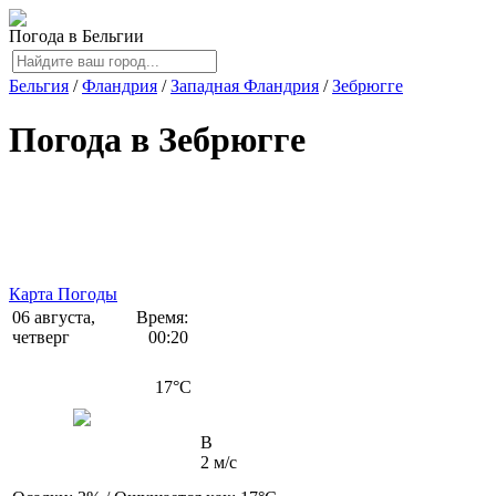
Погода в Бельгии
Бельгия
/
Фландрия
/
Западная Фландрия
/
Зебрюгге
Погода в Зебрюгге
Карта Погоды
06 августа,
Время:
четверг
00:20
17
°C
В
2 м/с