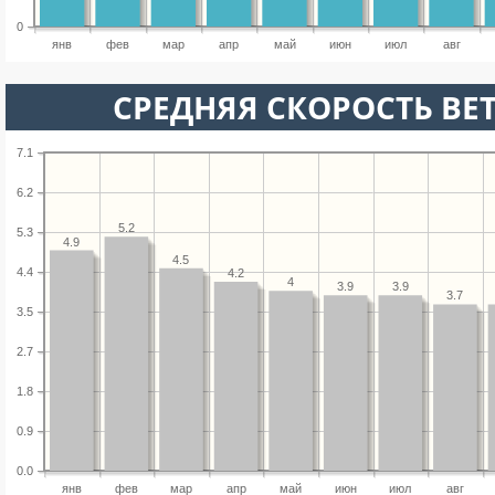
0
янв
фев
мар
апр
май
июн
июл
авг
СРЕДНЯЯ СКОРОСТЬ ВЕТ
7.1
6.2
5.2
5.3
4.9
4.5
4.4
4.2
4
3.9
3.9
3.7
3.5
2.7
1.8
0.9
0.0
янв
фев
мар
апр
май
июн
июл
авг