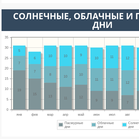
CОЛНЕЧНЫЕ, ОБЛАЧНЫЕ И
ДНИ
35
30
5
9
10
10
11
25
6
10
12
7
20
7
8
10
10
15
11
11
12
10
19
15
13
12
11
5
9
9
7
0
янв
фев
мар
апр
май
июн
июл
авг
Пасмурные
Облачные
Солне
дни
дни
дни