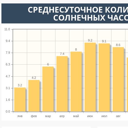
СРЕДНЕСУТОЧНОЕ КОЛ
СОЛНЕЧНЫХ ЧАС
11.0
9.2
9.4
9.1
8.6
8
7.9
7.4
6
6.3
4.7
4.2
3.2
3.1
1.6
0.0
янв
фев
мар
апр
май
июн
июл
авг