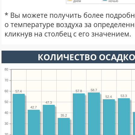
днем
ночью
* Вы можете получить более подро
о температуре воздуха за определен
кликнув на столбец с его значением.
КОЛИЧЕСТВО ОСАДКО
80
70
58.7
57.8
60
57.4
53.3
52.4
50
47.3
42.7
40
35.2
30
20