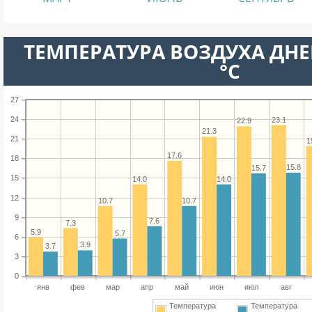
ТЕМПЕРАТУРА ВОЗДУХА ДНЕ
°C
27
24
23.1
22.9
21.3
21
1
17.6
18
15.8
15.7
15
14.0
14.0
12
10.7
10.7
9
7.6
7.3
5.9
5.7
6
3.9
3.7
3
0
янв
фев
мар
апр
май
июн
июл
авг
Температура
Температура