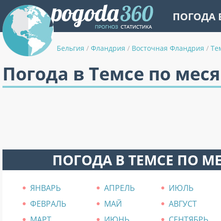
ПОГОДА 
Бельгия
/
Фландрия
/
Восточная Фландрия
/
Те
Погода в Темсе по мес
ПОГОДА В ТЕМСЕ ПО М
ЯНВАРЬ
АПРЕЛЬ
ИЮЛЬ
ФЕВРАЛЬ
МАЙ
АВГУСТ
МАРТ
ИЮНЬ
СЕНТЯБРЬ