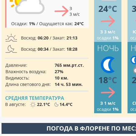
24
°C
З
3 м/с
Осадки:
1%
/ Ощущается как:
24°C
З 3 м/с
Ю
Восход:
06:20
/ Закат:
21:13
осадки
1%
ос
НОЧЬ
Н
Восход:
00:34
/ Закат:
18:28
Давление:
765 мм.рт.ст.
Влажность воздуха:
27%
18
°C
Видимость:
10 км.
Длина светового дня:
14 ч. 53 мин.
СРЕДНЯЯ ТЕМПЕРАТУРА
З 1 м/с
С
В августе:
22.1°C
14.4°C
осадки
1%
ос
ПОГОДА В ФЛОРЕНЕ ПО МЕ