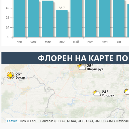
38.7
42
28
14
0
янв
фев
мар
апр
май
июн
июл
авг
ФЛОРЕН НА КАРТЕ П
Leaflet
| Tiles © Esri — Sources: GEBCO, NOAA, CHS, OSU, UNH, CSUMB, National 