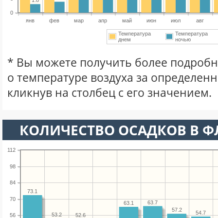
1.8
0
янв
фев
мар
апр
май
июн
июл
авг
Температура
Температура
днем
ночью
* Вы можете получить более подро
о температуре воздуха за определен
кликнув на столбец с его значением.
КОЛИЧЕСТВО ОСАДКОВ В Ф
112
98
84
73.1
70
63.7
63.1
57.2
54.7
53.2
56
52.6