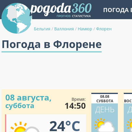
ПОГОДА 
Бельгия
/
Валлония
/
Намюр
/
Флорен
Погода в Флорене
08 августа,
08.08
Время:
СУББОТА
ВОС
14:50
суббота
ДЕНЬ
24
°C