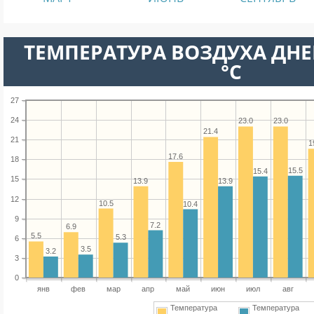
ТЕМПЕРАТУРА ВОЗДУХА ДНЕ
°C
27
24
23.0
23.0
21.4
21
1
17.6
18
15.5
15.4
15
13.9
13.9
12
10.5
10.4
9
7.2
6.9
5.5
5.3
6
3.5
3.2
3
0
янв
фев
мар
апр
май
июн
июл
авг
Температура
Температура