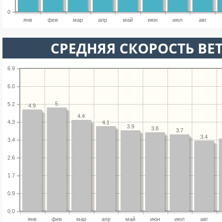
0
янв
фев
мар
апр
май
июн
июл
авг
СРЕДНЯЯ СКОРОСТЬ ВЕТ
6.9
6.0
5
5.2
4.9
4.4
4.3
4.1
3.9
3.8
3.7
3.4
3.4
2.6
1.7
0.9
0.0
янв
фев
мар
апр
май
июн
июл
авг