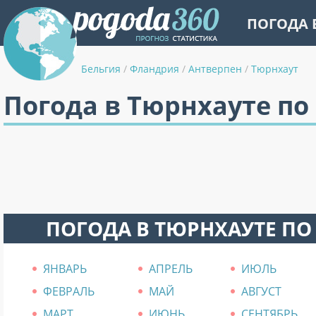
ПОГОДА 
Бельгия
/
Фландрия
/
Антверпен
/
Тюрнхаут
Погода в Тюрнхауте по
ПОГОДА В ТЮРНХАУТЕ П
ЯНВАРЬ
АПРЕЛЬ
ИЮЛЬ
ФЕВРАЛЬ
МАЙ
АВГУСТ
МАРТ
ИЮНЬ
СЕНТЯБРЬ