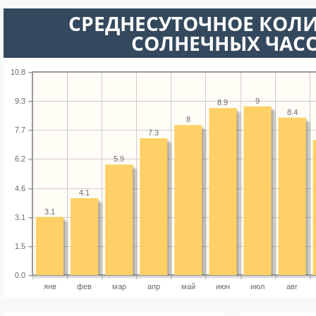
СРЕДНЕСУТОЧНОЕ КОЛ
СОЛНЕЧНЫХ ЧАС
10.8
9
9.3
8.9
8.4
8
7.7
7.3
5.9
6.2
4.6
4.1
3.1
3.1
1.5
0.0
янв
фев
мар
апр
май
июн
июл
авг