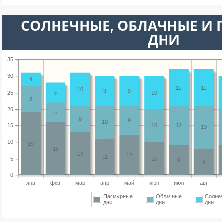
CОЛНЕЧНЫЕ, ОБЛАЧНЫЕ И
ДНИ
35
30
4
11
11
10
9
9
25
6
10
8
20
6
8
9
10
15
10
12
13
10
19
16
13
12
11
5
10
9
8
0
янв
фев
мар
апр
май
июн
июл
авг
Пасмурные
Облачные
Солне
дни
дни
дни