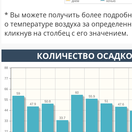
днем
ночью
* Вы можете получить более подро
о температуре воздуха за определен
кликнув на столбец с его значением.
КОЛИЧЕСТВО ОСАДКО
88
77
66
60
59
55.9
55
51
50.8
47.9
47.6
44
33.7
33
22