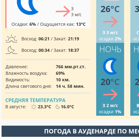
26
°C
З
3 м/с
Осадки:
6%
/ Ощущается как:
13°C
З 3 м/с
С
Восход:
06:21
/ Закат:
21:19
осадки
2%
ос
НОЧЬ
Н
Восход:
00:34
/ Закат:
18:37
Давление:
766 мм.рт.ст.
Влажность воздуха:
69%
20
°C
Видимость:
10 км.
Длина светового дня:
14 ч. 58 мин.
СРЕДНЯЯ ТЕМПЕРАТУРА
З 2 м/с
В
В августе:
23.3°C
16.0°C
осадки
1%
ос
ПОГОДА В АУДЕНАРДЕ ПО М