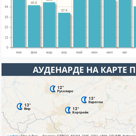
45.6
44
37.4
33
22
11
0
янв
фев
мар
апр
май
июн
июл
авг
АУДЕНАРДЕ НА КАРТЕ 
Leaflet
| Tiles © Esri — Sources: GEBCO, NOAA, CHS, OSU, UNH, CSUMB, National 