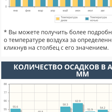
0
янв
фев
мар
апр
май
июн
июл
авг
Температура
Температура
днем
ночью
* Вы можете получить более подро
о температуре воздуха за определен
кликнув на столбец с его значением.
КОЛИЧЕСТВО ОСАДКОВ В А
ММ
88
77
66
62.9
58.3
55.6
54.2
55
51.9
48.8