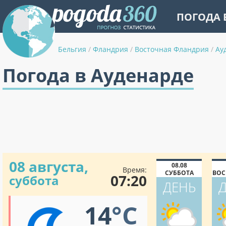
ПОГОДА 
Бельгия
/
Фландрия
/
Восточная Фландрия
/
Ау
Погода в Ауденарде
08 августа,
08.08
Время:
СУББОТА
ВОС
07:20
суббота
ДЕНЬ
14
°C