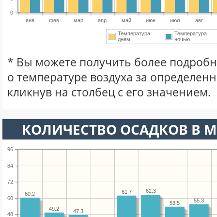
0
янв
фев
мар
апр
май
июн
июл
авг
Температура
Температура
днем
ночью
* Вы можете получить более подро
о температуре воздуха за определен
кликнув на столбец с его значением.
КОЛИЧЕСТВО ОСАДКОВ В М
96
84
72
62.3
61.7
60.2
60
55.3
53.5
49.2
47.3
48