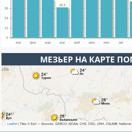
36.9
36
24
12
0
янв
фев
мар
апр
май
июн
июл
авг
МЕЗЬЕР НА КАРТЕ П
Leaflet
| Tiles © Esri — Sources: GEBCO, NOAA, CHS, OSU, UNH, CSUMB, National 