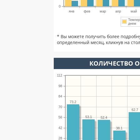
0
янв
фев
мар
апр
май
Темпер
днем
* Вы можете получить более подробн
определенный месяц, кликнув на стол
КОЛИЧЕСТВО О
112
98
84
73.2
70
62.7
53.1
56
52.4
42
38.1
28