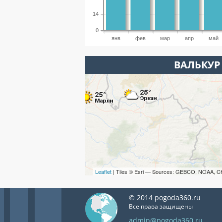
14
0
янв
фев
мар
апр
май
ВАЛЬКУР
Leaflet
| Tiles © Esri — Sources: GEBCO, NOAA, C
© 2014 pogoda360.ru
Все права защищены
admin@pogoda360.ru