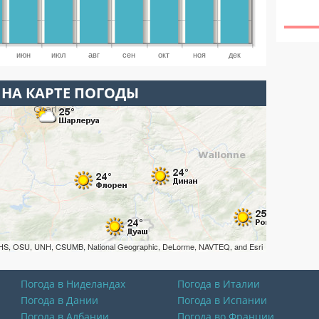
июн
июл
авг
сен
окт
ноя
дек
 НА КАРТЕ ПОГОДЫ
HS, OSU, UNH, CSUMB, National Geographic, DeLorme, NAVTEQ, and Esri
Погода в Ниделандах
Погода в Италии
Погода в Дании
Погода в Испании
Погода в Албании
Погода во Франции