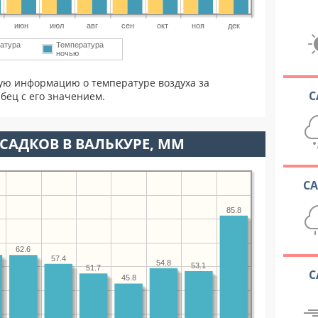
июн
июл
авг
сен
окт
ноя
дек
атура
Температура
ночью
ую информацию о температуре воздуха за
С
бец с его значением.
САДКОВ В ВАЛЬКУРЕ, ММ
С
85.8
62.6
57.4
54.8
53.1
51.7
С
45.8