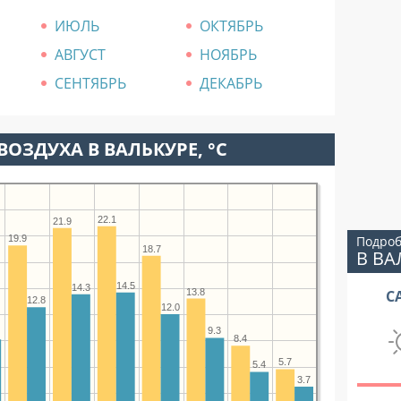
ИЮЛЬ
ОКТЯБРЬ
АВГУСТ
НОЯБРЬ
СЕНТЯБРЬ
ДЕКАБРЬ
ВОЗДУХА В ВАЛЬКУРЕ, °C
22.1
21.9
Подроб
19.9
18.7
В ВА
14.5
14.3
13.8
С
12.8
12.0
9.3
8.4
5.7
5.4
3.7