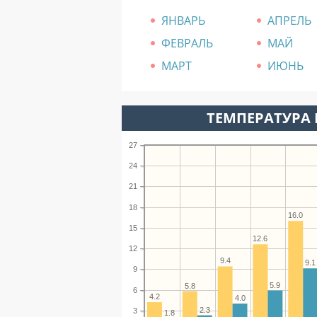
ЯНВАРЬ
АПРЕЛЬ
ФЕВРАЛЬ
МАЙ
МАРТ
ИЮНЬ
ТЕМПЕРАТУРА 
27
24
21
18
16.0
15
12.6
12
9.4
9.1
9
5.9
5.8
6
4.2
4.0
2.3
3
1.8