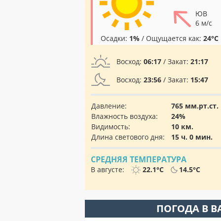
ЮВ
6 м/с
Осадки:
1%
/ Ощущается как:
24°C
Восход:
06:17
/ Закат:
21:17
Восход:
23:56
/ Закат:
15:47
Давление:
765 мм.рт.ст.
Влажность воздуха:
24%
Видимость:
10 км.
Длина светового дня:
15 ч. 0 мин.
СРЕДНЯЯ ТЕМПЕРАТУРА
В августе:
22.1°C
14.5°C
ПОГОДА В В