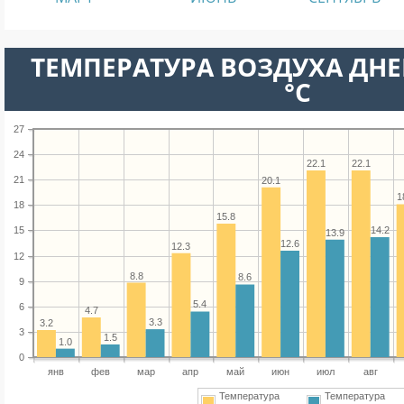
ТЕМПЕРАТУРА ВОЗДУХА ДНЕ
°C
27
24
22.1
22.1
21
20.1
1
18
15.8
14.2
15
13.9
12.6
12.3
12
8.8
8.6
9
5.4
6
4.7
3.3
3.2
3
1.5
1.0
0
янв
фев
мар
апр
май
июн
июл
авг
Температура
Температура