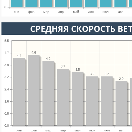
0
янв
фев
мар
апр
май
июн
июл
авг
СРЕДНЯЯ СКОРОСТЬ ВЕТ
5.5
4.6
4.7
4.4
4.2
3.9
3.7
3.5
3.2
3.2
3.2
2.9
2.4
1.6
0.8
0.0
янв
фев
мар
апр
май
июн
июл
авг