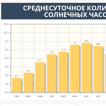
СРЕДНЕСУТОЧНОЕ КОЛ
СОЛНЕЧНЫХ ЧАС
12.9
11.3
9.4
9.7
9
8.8
8.1
7.7
7.2
6.5
5.7
4.9
3.7
3.2
2.7
1.6
0.0
янв
фев
мар
апр
май
июн
июл
авг