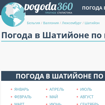
ПОГОДА 
Бельгия
/
Валлония
/
Люксембург
/
Шатийон
Погода в Шатийоне по
ПОГОДА В ШАТИЙОНЕ ПО
ЯНВАРЬ
АПРЕЛЬ
ИЮЛЬ
ФЕВРАЛЬ
МАЙ
АВГУСТ
МАРТ
ИЮНЬ
СЕНТЯБРЬ