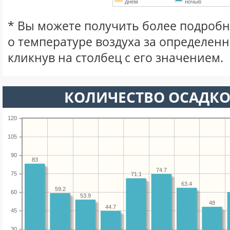
днем
ночью
* Вы можете получить более подро
о температуре воздуха за определен
кликнув на столбец с его значением.
КОЛИЧЕСТВО ОСАДКО
120
105
90
83
74.7
75
71.1
63.4
59.2
60
53.9
48
44.7
45
30