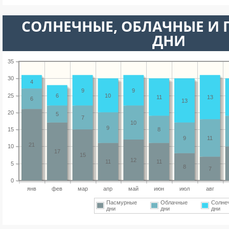
CОЛНЕЧНЫЕ, ОБЛАЧНЫЕ И
ДНИ
35
30
4
9
9
25
6
10
11
13
6
13
20
5
7
10
9
15
8
9
11
21
10
17
15
12
11
11
5
8
7
0
янв
фев
мар
апр
май
июн
июл
авг
Пасмурные
Облачные
Солне
дни
дни
дни