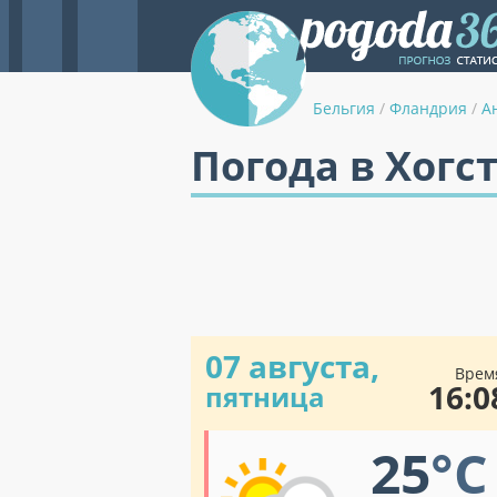
Бельгия
/
Фландрия
/
А
Погода в Хогс
07 августа,
Врем
16:0
пятница
25
°C