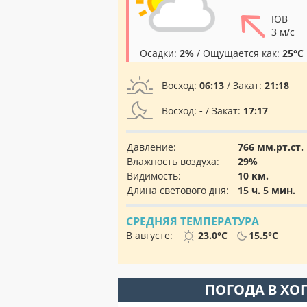
ЮВ
3 м/с
Осадки:
2%
/ Ощущается как:
25°C
Восход:
06:13
/ Закат:
21:18
Восход:
-
/ Закат:
17:17
Давление:
766 мм.рт.ст.
Влажность воздуха:
29%
Видимость:
10 км.
Длина светового дня:
15 ч. 5 мин.
СРЕДНЯЯ ТЕМПЕРАТУРА
В августе:
23.0°C
15.5°C
ПОГОДА В ХО