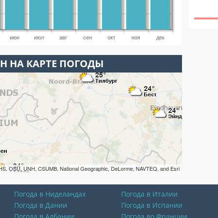
июн
июл
авг
сен
окт
ноя
дек
Н НА КАРТЕ ПОГОДЫ
HS, OSU, UNH, CSUMB, National Geographic, DeLorme, NAVTEQ, and Esri
Погода в Ниделандах
Погода в Италии
Погода в Дании
Погода в Испании
Погода в Албании
Погода во Франции