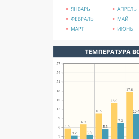
ЯНВАРЬ
АПРЕЛЬ
ФЕВРАЛЬ
МАЙ
МАРТ
ИЮНЬ
ТЕМПЕРАТУРА ВО
27
24
21
17.6
18
15
13.9
12
10.5
10.
9
7.3
6.9
5.5
5.3
6
3.5
3.2
3