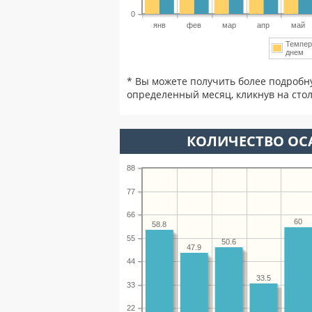
0
янв
фев
мар
апр
май
Темпер
днем
* Вы можете получить более подробн
определенный месяц, кликнув на стол
КОЛИЧЕСТВО ОСА
88
77
66
60
58.8
55
50.6
47.9
44
33.5
33
22