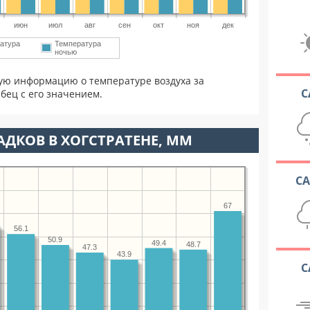
июн
июл
авг
сен
окт
ноя
дек
атура
Температура
ночью
ую информацию о температуре воздуха за
С
бец с его значением.
ДКОВ В ХОГСТРАТЕНЕ, ММ
С
67
56.1
50.9
49.4
48.7
47.3
43.9
С