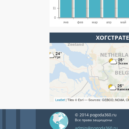
11
0
янв
фев
мар
апр
май
ХОГСТРАТЕ
Leaflet
| Tiles © Esri — Sources: GEBCO, NOAA, C
© 2014 pogoda360.ru
Все права защищены
admin@pogoda360.ru