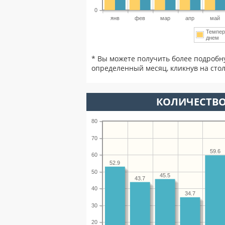
0
янв
фев
мар
апр
май
Темпер
днем
* Вы можете получить более подробн
определенный месяц, кликнув на стол
КОЛИЧЕСТВО
80
70
59.6
60
52.9
50
45.5
43.7
40
34.7
30
20