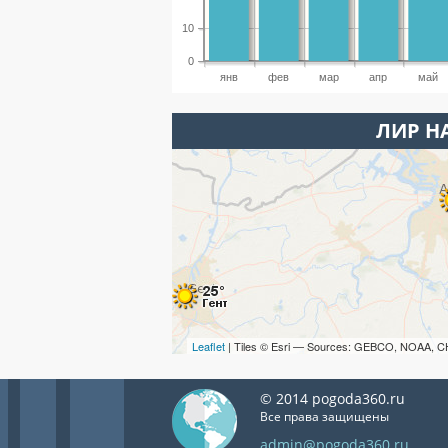
10
0
янв
фев
мар
апр
май
ЛИР Н
Leaflet
| Tiles © Esri — Sources: GEBCO, NOAA, C
© 2014 pogoda360.ru
Все права защищены
admin@pogoda360.ru