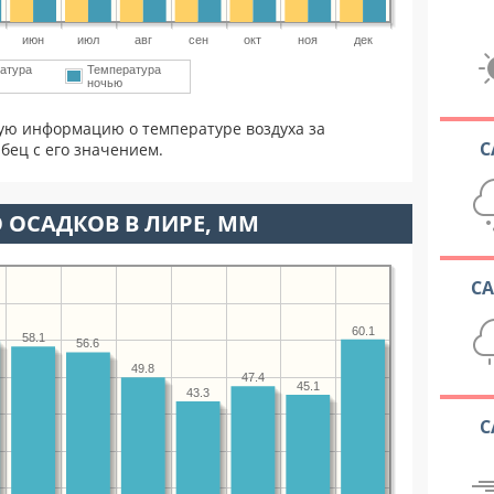
июн
июл
авг
сен
окт
ноя
дек
атура
Температура
ночью
ую информацию о температуре воздуха за
С
бец с его значением.
 ОСАДКОВ В ЛИРЕ, ММ
С
60.1
58.1
56.6
49.8
47.4
45.1
43.3
С