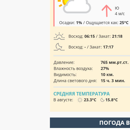
Ю
4 м/с
Осадки:
1%
/ Ощущается как:
25°C
Восход:
06:15
/ Закат:
21:18
Восход:
-
/ Закат:
17:17
Давление:
765 мм.рт.ст.
Влажность воздуха:
27%
Видимость:
10 км.
Длина светового дня:
15 ч. 3 мин.
СРЕДНЯЯ ТЕМПЕРАТУРА
В августе:
23.3°C
15.8°C
ПОГОДА В