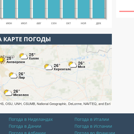
июн
июл
авг
сен
окт
ноя
дек
А КАРТЕ ПОГОДЫ
HS, OSU, UNH, CSUMB, National Geographic, DeLorme, NAVTEQ, and Esri
Погода в Ниделандах
Погода в Италии
Погода в Дании
Погода в Испании
Погода в Албании
Погода во Франции