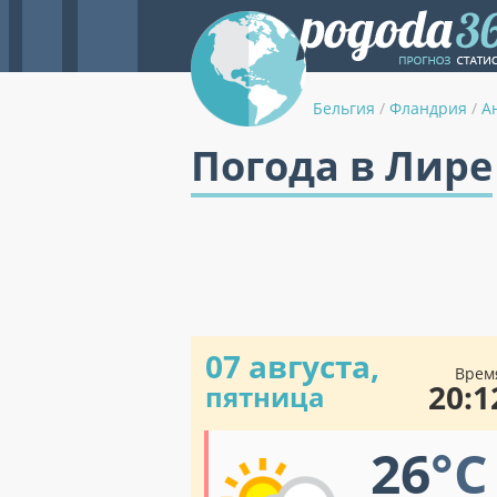
Бельгия
/
Фландрия
/
А
Погода в Лире
07 августа,
Врем
20:1
пятница
26
°C