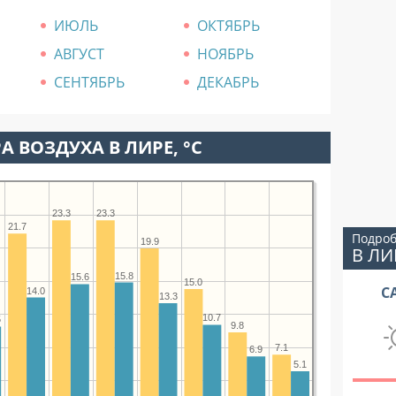
ИЮЛЬ
ОКТЯБРЬ
АВГУСТ
НОЯБРЬ
СЕНТЯБРЬ
ДЕКАБРЬ
А ВОЗДУХА В ЛИРЕ, °C
23.3
23.3
21.7
Подроб
19.9
В ЛИ
15.8
15.6
15.0
С
14.0
13.3
10.7
5
9.8
7.1
6.9
5.1