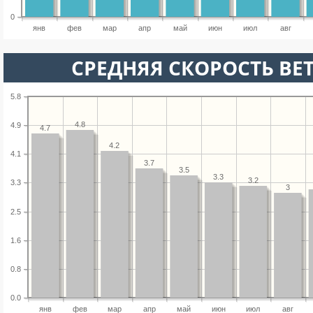
0
янв
фев
мар
апр
май
июн
июл
авг
СРЕДНЯЯ СКОРОСТЬ ВЕТ
5.8
4.8
4.9
4.7
4.2
4.1
3.7
3.5
3.3
3.2
3.3
3
2.5
1.6
0.8
0.0
янв
фев
мар
апр
май
июн
июл
авг