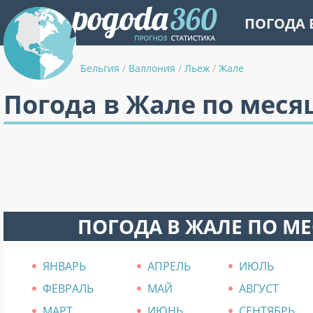
ПОГОДА 
Бельгия
/
Валлония
/
Льеж
/
Жале
Погода в Жале по меся
ПОГОДА В ЖАЛЕ ПО М
ЯНВАРЬ
АПРЕЛЬ
ИЮЛЬ
ФЕВРАЛЬ
МАЙ
АВГУСТ
МАРТ
ИЮНЬ
СЕНТЯБРЬ