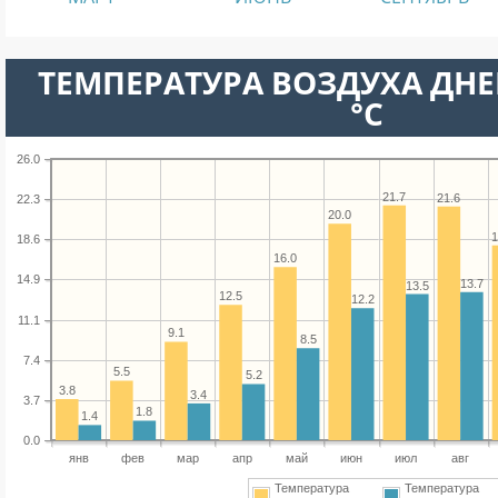
ТЕМПЕРАТУРА ВОЗДУХА ДНЕ
°C
26.0
21.7
21.6
22.3
20.0
1
18.6
16.0
14.9
13.7
13.5
12.5
12.2
11.1
9.1
8.5
7.4
5.5
5.2
3.8
3.4
3.7
1.8
1.4
0.0
янв
фев
мар
апр
май
июн
июл
авг
Температура
Температура