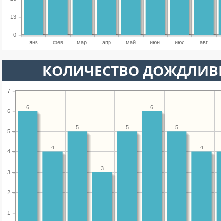
13
0
янв
фев
мар
апр
май
июн
июл
авг
КОЛИЧЕСТВО ДОЖДЛИВ
7
6
6
6
5
5
5
5
4
4
4
3
3
2
1