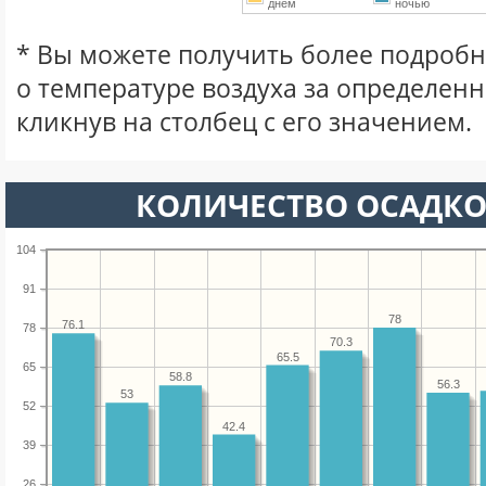
днем
ночью
* Вы можете получить более подро
о температуре воздуха за определен
кликнув на столбец с его значением.
КОЛИЧЕСТВО ОСАДКО
104
91
78
76.1
78
70.3
65.5
65
58.8
56.3
53
52
42.4
39
26