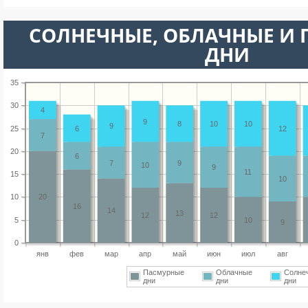
CОЛНЕЧНЫЕ, ОБЛАЧНЫЕ И
ДНИ
35
30
4
9
8
10
10
9
25
6
12
7
20
6
7
9
10
9
11
15
10
10
20
16
14
13
12
12
5
10
9
0
янв
фев
мар
апр
май
июн
июл
авг
Пасмурные
Облачные
Солне
дни
дни
дни