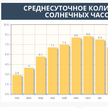
СРЕДНЕСУТОЧНОЕ КОЛ
СОЛНЕЧНЫХ ЧАС
10.6
8.8
9.1
8.6
8.3
7.5
7.5
7.1
6.0
5.7
4.5
4
2.9
3.0
1.5
0.0
янв
фев
мар
апр
май
июн
июл
авг