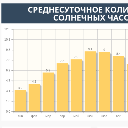
СРЕДНЕСУТОЧНОЕ КОЛ
СОЛНЕЧНЫХ ЧАС
12.5
10.9
9.1
9.3
9
8.4
7.9
7.8
7.3
5.9
6.2
4.7
4.2
3.2
3.1
1.6
0.0
янв
фев
мар
апр
май
июн
июл
авг