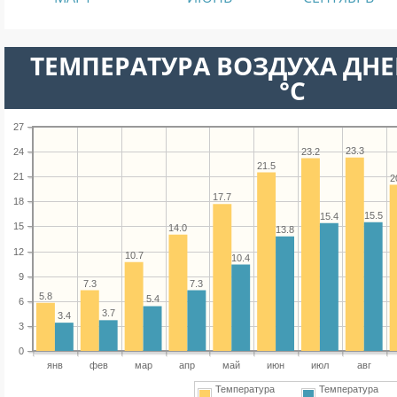
ТЕМПЕРАТУРА ВОЗДУХА ДНЕ
°C
27
23.3
23.2
24
21.5
21
2
17.7
18
15.5
15.4
15
14.0
13.8
12
10.7
10.4
9
7.3
7.3
5.8
5.4
6
3.7
3.4
3
0
янв
фев
мар
апр
май
июн
июл
авг
Температура
Температура