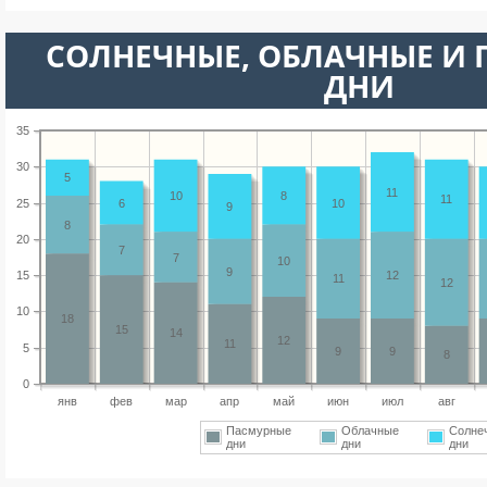
CОЛНЕЧНЫЕ, ОБЛАЧНЫЕ И
ДНИ
35
30
5
11
10
8
11
25
6
10
9
8
20
7
7
10
9
15
12
11
12
10
18
15
14
12
11
5
9
9
8
0
янв
фев
мар
апр
май
июн
июл
авг
Пасмурные
Облачные
Солне
дни
дни
дни