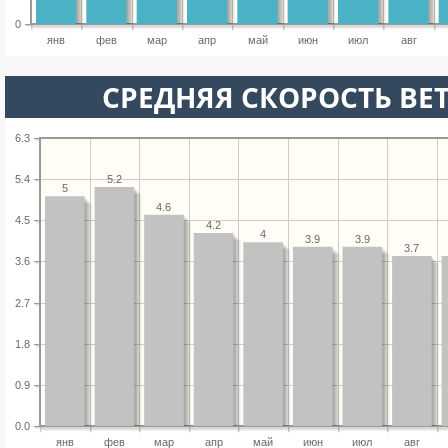
0
янв
фев
мар
апр
май
июн
июл
авг
СРЕДНЯЯ СКОРОСТЬ ВЕТ
6.3
5.2
5.4
5
4.6
4.5
4.2
4
3.9
3.9
3.7
3.6
2.7
1.8
0.9
0.0
янв
фев
мар
апр
май
июн
июл
авг