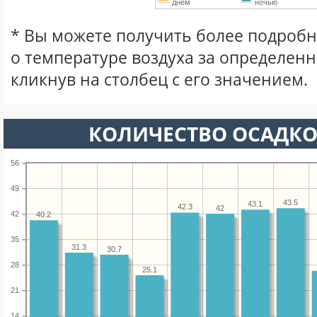
днем
ночью
* Вы можете получить более подро
о температуре воздуха за определен
кликнув на столбец с его значением.
КОЛИЧЕСТВО ОСАДКО
56
49
43.5
43.1
42.3
42
42
40.2
35
31.3
30.7
28
25.1
21
14