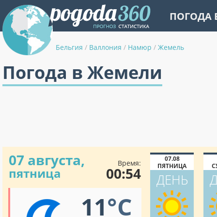
ПОГОДА 
Бельгия
/
Валлония
/
Намюр
/
Жемель
Погода в Жемели
07 августа,
07.08
Время:
ПЯТНИЦА
С
00:54
пятница
ДЕНЬ
11
°C