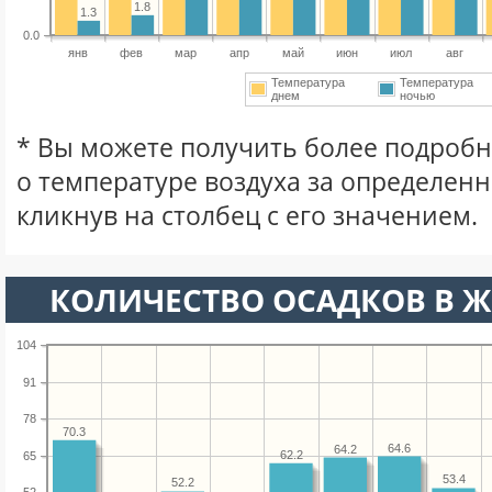
1.8
1.3
0.0
янв
фев
мар
апр
май
июн
июл
авг
Температура
Температура
днем
ночью
* Вы можете получить более подро
о температуре воздуха за определен
кликнув на столбец с его значением.
КОЛИЧЕСТВО ОСАДКОВ В 
104
91
78
70.3
64.6
64.2
62.2
65
53.4
52.2