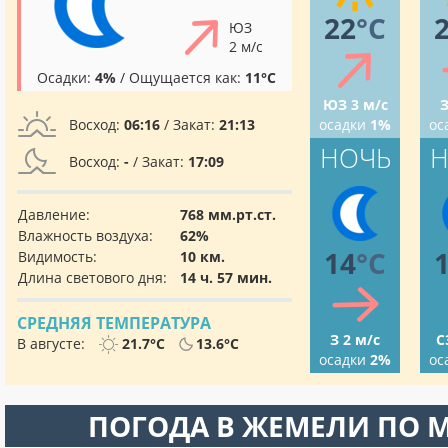
22
°C
ЮЗ
2 м/с
Осадки:
4%
/ Ощущается как:
11°C
ЮЗ 3 м/с
З
Восход:
06:16
/ Закат:
21:13
осадки
1%
ос
НОЧЬ
Н
Восход:
-
/ Закат:
17:09
Давление:
768 мм.рт.ст.
Влажность воздуха:
62%
14
°C
Видимость:
10 км.
Длина светового дня:
14 ч. 57 мин.
СРЕДНЯЯ ТЕМПЕРАТУРА
З 2 м/с
С
В августе:
21.7°C
13.6°C
осадки
2%
ос
ПОГОДА В ЖЕМЕЛИ ПО 