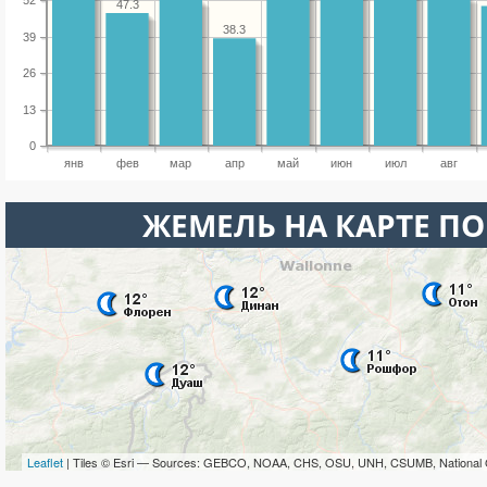
52
47.3
38.3
39
26
13
0
янв
фев
мар
апр
май
июн
июл
авг
ЖЕМЕЛЬ НА КАРТЕ П
Leaflet
| Tiles © Esri — Sources: GEBCO, NOAA, CHS, OSU, UNH, CSUMB, National 