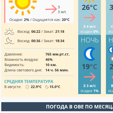
26
°C
З
3 м/с
Осадки:
2%
/ Ощущается как:
20°C
З 4 м/с
С
Восход:
06:22
/ Закат:
21:18
осадки
0%
ос
НОЧЬ
Н
Восход:
00:36
/ Закат:
18:34
Давление:
765 мм.рт.ст.
Влажность воздуха:
46%
19
°C
Видимость:
10 км.
Длина светового дня:
14 ч. 56 мин.
СРЕДНЯЯ ТЕМПЕРАТУРА
З 3 м/с
В
В августе:
22.9°C
15.0°C
осадки
1%
ос
ПОГОДА В ОВЕ ПО МЕСЯ