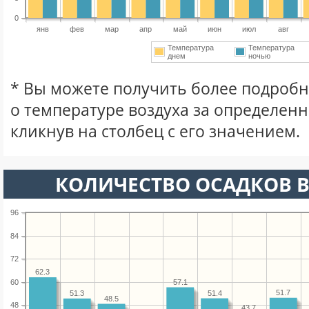
0
янв
фев
мар
апр
май
июн
июл
авг
Температура
Температура
днем
ночью
* Вы можете получить более подро
о температуре воздуха за определен
кликнув на столбец с его значением.
КОЛИЧЕСТВО ОСАДКОВ В
96
84
72
62.3
60
57.1
51.7
51.4
51.3
48.5
48
43.7