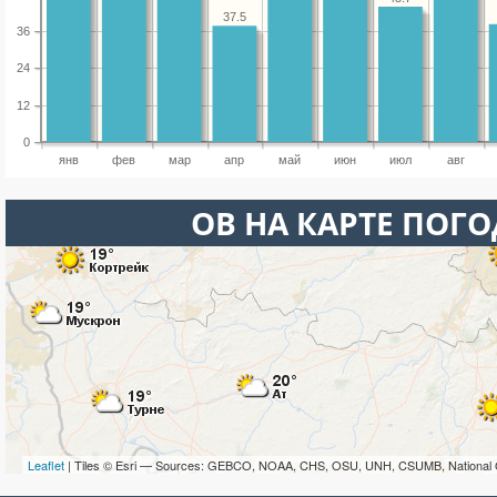
37.5
36
24
12
0
янв
фев
мар
апр
май
июн
июл
авг
ОВ НА КАРТЕ ПОГ
Leaflet
| Tiles © Esri — Sources: GEBCO, NOAA, CHS, OSU, UNH, CSUMB, National 