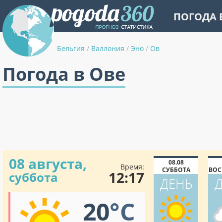
ПОГОДА 
Бельгия
/
Валлония
/
Эно
/
Ов
Погода в Ове
08 августа,
08.08
Время:
СУББОТА
ВОС
12:17
суббота
ДЕНЬ
20
°C