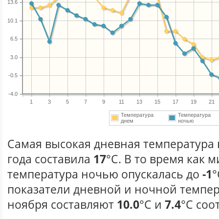
13.6
10.1
6.5
3.0
-0.5
-4.0
1
3
5
7
9
11
13
15
17
19
21
Температура
Температура
днем
ночью
Самая высокая дневная температура 
года составила
17
°С. В то время как
температура ночью опускалась до
-1
°
показатели дневной и ночной темпер
ноября составляют
10.0
°С и
7.4
°С соо