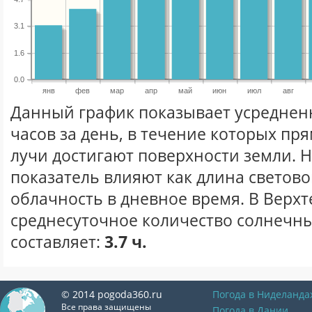
3.1
1.6
0.0
янв
фев
мар
апр
май
июн
июл
авг
Данный график показывает усреднен
часов за день, в течение которых п
лучи достигают поверхности земли. 
показатель влияют как длина световог
облачность в дневное время. В Верхт
среднесуточное количество солнечны
составляет:
3.7 ч.
© 2014 pogoda360.ru
Погода в Ниделанда
Все права защищены
Погода в Дании