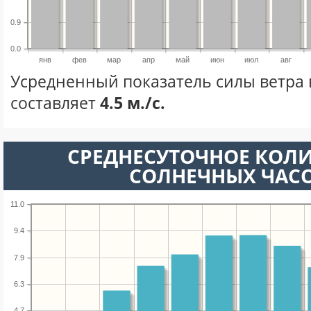
0.9
0.0
янв
фев
мар
апр
май
июн
июл
авг
Усредненный показатель силы ветра 
составляет
4.5 м./с.
СРЕДНЕСУТОЧНОЕ КОЛ
СОЛНЕЧНЫХ ЧАС
11.0
9.4
7.9
6.3
4.7